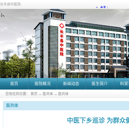
长丰县中医院
首页
医院概况
新闻动态
医生简介
科室
您现在的位置：
首页
→
医共体
→
医共体
医共体
中医下乡巡诊 为群众