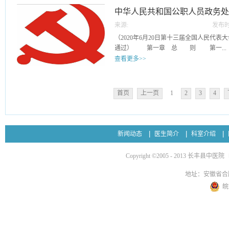
全盘采纳、作出强调，并对适用的范围做
平。坚持平等原则，共建公平就医环境。
中国特色社会主义思想为指导，贯彻新时
中华人民共和国公职人员政务
新问题新情况和老问题新表现做了相应的
品耗材等医疗资源或者检查、手术等诊疗
的组织路线，落实从严管理监督要求，严
过度诊疗”“不参与欺诈骗保”“不牟利转介
八、共建和谐关系，不收受患方“红包”。
来源:
发布时
为官不为、品行不端等问题，督促领导干
院外购药、推销非医疗商品、互联网医疗等
取或者收受患者及其亲友的礼品、礼金、
11
（2020年6月20日第十三届全国人民代
做到忠诚干净担当。第三条 本规定所称
项准则》中以“不准接受商业提成”做了全
他金融产品等财物；严禁参加其安排、组
通过） 第一章 总 则 第一...
违纪违法、失职失责失范的领导干部采取
生的各类提成。三、明确相应惩处措施依
游、健身、娱乐等...
查看更多>>
施，包括停职检查、调整职务、责令辞职
部门规章，增加了违反《九项准则》的处
处理工作坚持以下原则：（一）全面从严
反党纪、政纪的，移交纪检监察机关给予
条 为了规范政务处分，加强对所有行使
（二）党委（党组）领导、分级负责；（
移送司法机关追究刑事责任。对于违反《
进公职人员依法履职、秉公用权、廉洁从
法；（四）惩前毖后、治病救人。第五条
首页
上一页
1
2
3
4
恶劣社会影响等其他严重后果的医疗机构
《中华人民共和国监察法》，制定本法
关、人大机关、行政机关、政协机关、监
问责。四、规定具体实施途径以学习培训
察机关对违法的公职人员给予政务处分
以及事业单位、群团组织中担任领导职务
考核为手段，四措并举地开展《九项准则
三章适用于公职人员任免机关、单位对违
位中非中共党员领导干部、不担任领导职
落实落细。《九项准则》中的每项准则均
的程序、申诉等适用其他法律、行政法规
任领导职务的人员进行组织处理，参照本
新闻动态
医生简介
科室介绍
行为。具体为：合法按劳取酬，不接受商..
规定。 本法所称公职人员，是指《中
组）及其组织（人事）部门按照干部管理
五条规定的人员。 第三条 监察机关
机关、单位在执纪执法、日常管理监督等
Copyright ©2005 - 2013 长丰县中医院
公职人员的监督，依法给予违法的公职
进行组织处理的情形，应当向党委（党组
任免机关、单位应当按照管理权限，加强
部门提出建议。第七条 领导干部在政治
地址：安徽省合
督，依法给予违法的公职人员处分。 
遵守组织制度、道德品行等方面，有苗头
皖
机关、单位应当给予处分而未给予，或者
批评教育、责令检查、诫勉为主，存在以
当及时提出监察建议。 第四条 给予
当受到组织处理：（一）在重大原则问题
管干部原则，集体讨论决定；坚持法律面
背“四个意识”、“四个自信”、“两个维护
以法律为准绳，给予的政务处分与违法行
动摇，马克思主义信仰缺失，搞封建迷信