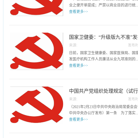
学、中医药学和心理学等方法对人的生理
询意见，指导省级医学
业之便开单提成；严禁以商业目的进行统..
病因和发病机制，以及疾病的预防、诊断
专家委员会协助推动本
查看更多>>
动；（二）医学新技术或者医疗新产品在
化、规范化，指导、检
（三）采用流行病学、社会学、心理学等
疗卫生机构伦理委员会的
方；除就诊医院所在医联体的其他医疗机构
或者储存有关人的样本、医疗记录、行为
管理的定点零售药店外，严禁安排患者到
条 伦理审查应当遵守国家法律法规规定
产品；严禁向患者推销商品或服务并从中
国家卫健委：“升级版九不准”
意愿,同时遵守有益、不伤害以及公正的原
业与开处方配药有关的费用。二、严守诚
委负责全国涉及人的生物医学研究伦理审
来源:
发布时
员廉洁从业九项准则》
法依规合理使用医疗保障基金，遵守医保
医学伦理专家委员会。国家中医药管理局
13
日前，国家卫生健康委、国家医保局、国
供的医药服务是否在医保规定的支付范围
的监督管理，成立国家中医药伦理专家委
发医疗机构工作人员廉洁从业九项准则的..
或者虚假就医、购药、提供虚假证明材料
成立省级医学伦理专家委员会。县级以上
查看更多>>
段骗取、套取医疗保障基金。三、依据规
行政区域涉及人的生物医学研究伦理审查
格执行各项规章制度，在诊疗活动中应当
家医学伦理专家委员会、国家中医药伦理
通知》，对为广大医务人员划清了基本行
严禁以单纯增加医疗机构收入或谋取私利
伦理专家委员会）负责对涉及人的生物医
施后，原国家卫生计生委与国家中医药管理局
给患者增加不必要的风险和费用负担。四
研究，提供政策咨询意见，指导省级医学
《关于印发加强医疗卫生行风建设“九不准
中国共产党组织处理规定（试
捐赠。依法依规接受捐赠。严禁医疗机构
关工作。省级医学伦理专家委员会协助推
准”）同时废止。《九项准则》是在“九不
借单位名义接受利益相关者的捐赠资助，
学研究伦理审查工作的制度化、规范化，
来源:
发布时
内容到形式的升级完善，具体表现为：一、
守保密准则，不泄露患者隐私。确保患者
从事涉及人的生物医学研究的医疗卫生机
22
（2021年2月23日中共中央政治局常委会会
“九不准”中“不准将医疗卫生人员个人收入
集、使用、加工、传输、透露、买卖患者
关培训、咨询等工作。...
中共中央办公厅发布）第一条 为了落实..
“不准违规收费”归纳入“不实施过度诊疗”；
料、产生的医疗信息。六、服从诊疗需要
查看更多>>
业目的统方”“不准参与推销活动和违规发布
合理地根据患者需要提供医学信息、运用
购使用医药产品”归纳入“不接受商业提成”
内正常转诊外，严禁以谋取个人利益为目
全面从严治党要求，规范组织处理工作，
者‘红包’，不准收受回扣，不准违规接受
绍、引导患者到指定医疗机构就诊。七、
关党内法规，制定本规定。第二条 组织