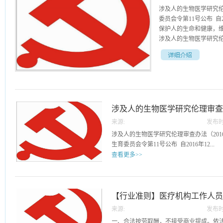
涉及人的生物医学研究伦理
委员会令第11号公布 自
保护人的生命和健康，
涉及人的生物医学研究伦理
制定本办法。第二条 
物医学研究伦理审查工
以下活动：（一）采用
法对人的生理、心理行
涉及人的生物医学研究伦理审
防、诊断、治疗和康复
在人体上进行试验研究
来源:
发布时
法收集、记录、使用、
31
涉及人的生物医学研究伦理审查办法（2016
研究资料的活动。第四
生育委员会令第11号公布 自2016年12...
尊重受试者的自主意愿
查看更多>>
家卫生计生委负责全国
立国家医学伦理专家委
月1日起施行） 第一章 总则 第一条 
作的监督管理，成立国
的尊严，尊重和保护受试者的合法权益，
立省级医学伦理专家委
理审查工作，制定本办法。第二条 本办
【行业准则】医疗机构工作人
域涉及人的生物医学研
构开展涉及人的生物医学研究伦理审查工
专家委员会、国家中医
来源:
发布时
人的生物医学研究包括以下活动：（一）
会）负责对涉及人的生
13
一、合法按劳取酬，不接受商业提成。依