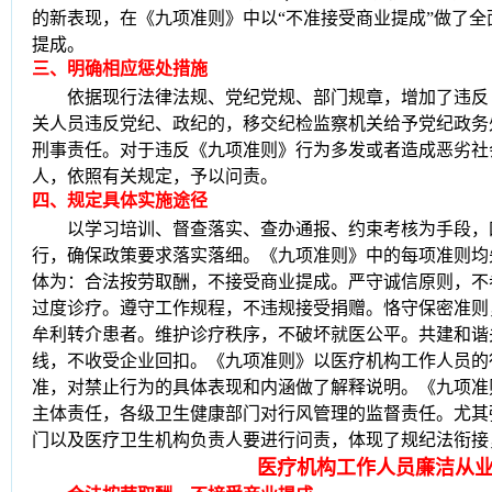
的新表现，在《九项准则》中以“不准接受商业提成”做了
提成。
三
、
明确相应惩处措施
依据现行法律法规、党纪党规、部门规章，增加了违反
关人员违反党纪、政纪的，移交纪检监察机关给予党纪政务
刑事责任。对于违反《九项准则》行为多发或者造成恶劣社
人，依照有关规定，予以问责。
四
、
规定具体实施途径
以学习培训、督查落实、查办通报、约束考核为手段，
行，确保政策要求落实落细。
《九项准则》中的每项准则均
体为：合法按劳取酬，不接受商业提成。严守诚信原则，不
过度诊疗。遵守工作规程，不违规接受捐赠。恪守保密准则
牟利转介患者。维护诊疗秩序，不破坏就医公平。共建和谐
线，不收受企业回扣。
《九项准则》以医疗机构工作人员的
准，对禁止行为的具体表现和内涵做了解释说明。《九项准
主体责任，各级卫生健康部门对行风管理的监督责任。尤其
门以及医疗卫生机构负责人要进行问责，体现了规纪法衔接
医疗机构工作人员廉洁从