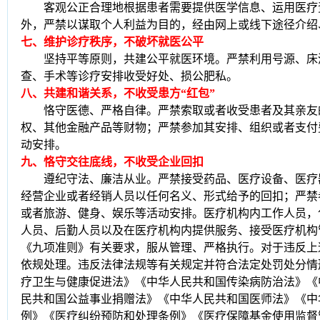
客观公正合理地根据患者需要提供医学信息、运用医疗
外，严禁以谋取个人利益为目的，经由网上或线下途径介绍
七、维护诊疗秩序，不破坏就医公平
坚持平等原则，共建公平就医环境。严禁利用号源、床
查、手术等诊疗安排收受好处、损公肥私。
八、共建和谐关系，不收受患方
“红包”
恪守医德、严格自律。严禁索取或者收受患者及其亲友
权、其他金融产品等财物；严禁参加其安排、组织或者支付
动安排。
九、恪守交往底线，不收受企业回扣
遵纪守法、廉洁从业。严禁接受药品、医疗设备、医疗
经营企业或者经销人员以任何名义、形式给予的回扣；严禁
或者旅游、健身、娱乐等活动安排。医疗机构内工作人员，
人员、后勤人员以及在医疗机构内提供服务、接受医疗机构
《九项准则》有关要求，服从管理、严格执行。对于违反上
依规处理。违反法律法规等有关规定并符合法定处罚处分情
疗卫生与健康促进法》《中华人民共和国传染病防治法》《
民共和国公益事业捐赠法》《中华人民共和国医师法》《中
例》《医疗纠纷预防和处理条例》《医疗保障基金使用监督