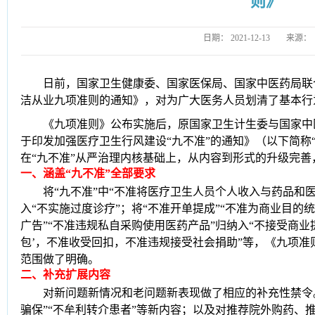
则》
日期：
2021-12-13
来源：
日前，国家卫生健康委、国家医保局、国家中医药局联
洁从业九项准则的通知》，对为广大医务人员划清了基本行
《九项准则》公布实
施后，原国家卫生计生委与国家中
于印发加强医疗卫生行风建设“九不准”的通知》（以下简称
在“九不准”从
严治理内核基础上，从内容到形式的升级完善
一
、
涵盖“九不准”全部要求
将
“九不准”中“不准将医疗卫生人员个人收入与药品和医
入“不实施过度诊疗”；将“不准开单提成”“不准为商业目的
广告”“不准违规私自采购使用医药产品”归纳入“不接受商业提
包’，不准收受回扣，不准违规接受社会捐助”等，《九项
范围做了明确。
二
、
补充扩展内容
对新问题新情况和老问题新表现做了相应的补充性禁令
骗保”“不牟利转介患者”等新内容；以及对推荐院外购药、