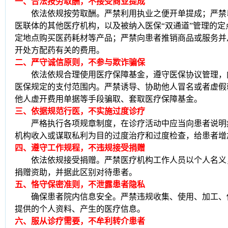
一、合法按劳取酬，不接受商业提成
依法依规按劳取酬。严禁利用执业之便开单提成；严禁
医联体的其他医疗机构，以及被纳入医保
“双通道”管理的
定地点购买医药耗材等产品；严禁向患者推销商品或服务并
开处方配药有关的费用。
二、严守诚信原则，不参与欺诈骗保
依法依规合理使用医疗保障基金，遵守医保协议管理，
医保规定的支付范围内。严禁诱导、协助他人冒名或者虚假
他人虚开费用单据等手段骗取、套取医疗保障基金。
三、依据规范行医，不实施过度诊疗
严格执行各项规章制度，在诊疗活动中应当向患者说明
机构收入或谋取私利为目的过度治疗和过度检查，给患者增
四、遵守工作规程，不违规接受捐赠
依法依规接受捐赠。严禁医疗机构工作人员以个人名义
捐赠资助，并据此区别对待患者。
五、恪守保密准则，不泄露患者隐私
确保患者院内信息安全。严禁违规收集、使用、加工、
提供的个人资料、产生的医疗信息。
六、服从诊疗需要，不牟利转介患者