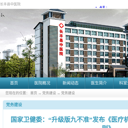
长丰县中医院
首页
医院概况
新闻动态
医生简介
科室
您现在的位置：
首页
→
党务建设
→
党务建设
党务建设
国家卫健委：“升级版九不准”发布《医疗