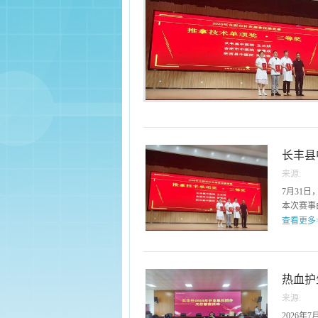
长丰县
来源:
获佳绩
7月31
本次赛事
查看更多
市总工会
同台竞技
县中医院
热血护
发挥，该
来源:
赛标准严
2026年