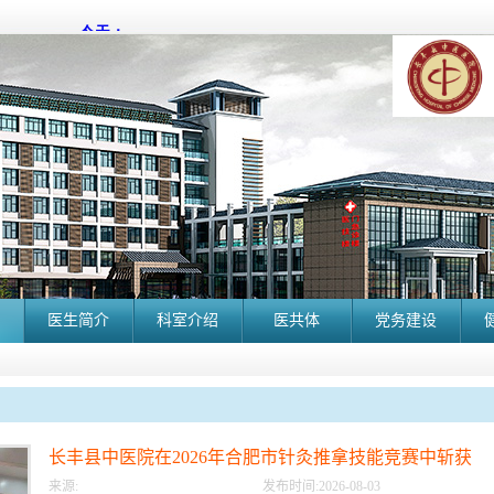
医生简介
科室介绍
医共体
党务建设
长丰县中医院在2026年合肥市针灸推拿技能竞赛中斩获
佳绩
来源:
发布时间:
2026
-
08
-
03
长丰县中医院2