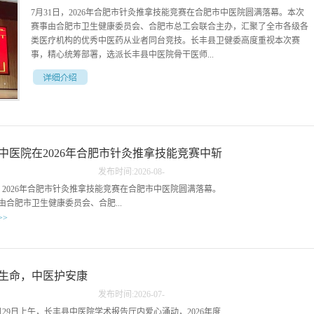
7月31日，2026年合肥市针灸推拿技能竞赛在合肥市中医院圆满落幕。本次
赛事由合肥市卫生健康委员会、合肥市总工会联合主办，汇聚了全市各级各
类医疗机构的优秀中医药从业者同台竞技。长丰县卫健委高度重视本次赛
事，精心统筹部署，选派长丰县中医院骨干医师...
长丰县中医院病房电热水器
组建代表队参赛。凭借扎实的专业功底与稳定的赛场发挥，该院选手王云朋
脱颖而出，荣获推拿技术单项奖三等奖。本次竞赛标准严苛、考核全面，全
方位检验针灸推拿从业人员的理论素养与临床实操能力。赛事设置理论综合
闭卷笔试环节，考题覆盖中医基础理论、中医诊断学、《黄帝内经》选读、
中医院在2026年合肥市针灸推拿技能竞赛中斩
经络腧穴学、刺法灸法学等核心专业内容，深度考察选手对中医药经典理论
的积累与运用能力。实操环节更是重难点突出，包含腧穴定位、毫针刺法、
发布时间:
2026
-
08
-
成人推拿、拔罐、隔物灸、刮痧等多项中医适宜技术，对选手的精准度、熟
03
日，2026年合肥市针灸推拿技能竞赛在合肥市中医院圆满落幕。
练度与专业性提出了极高要求。赛场之上，王云朋展现出扎实的临床基本
由合肥市卫生健康委员会、合肥...
功。在腧穴定位考核中，他精准定位各类穴位，清晰流畅口述主治功效，反
>>
应敏捷、精准无误；推拿实操环节中，他手法刚柔并济、渗透均匀，穴位选
取精准，操作流程规范娴熟，对诊疗禁忌症把控精准，专业表现获得现场评
联合主办，汇聚了全市各级各类医疗机构的优秀中医药从业者
委的一致认可与好评。“这份荣誉是肯定更是激励。中医推拿讲究熟能生
。长丰县卫健委高度重视本次赛事，精心统筹部署，选派长丰
巧、精益求精，日常临床诊疗的每一次实操、每一次打磨，都是赛场底气的
骨干医师组建代表队参赛。凭借扎实的专业功底与稳定的赛场
生命，中医护安康
来源。”谈及本次参赛获奖，王云朋坦言，未来会继续深耕专业，精进推拿
院选手王云朋脱颖而出，荣获推拿技术单项奖三等奖。本次竞
技艺，深耕中医药适宜技术，把所学所用融入临床，以更专业的技术服务患
发布时间:
2026
-
07
-
苛、考核全面，全方位检验针灸推拿从业人员的理论素养与临
者。此次获奖，充分彰显了长丰县中医院中医药人才过硬的业务能力与积极
30
7月29日上午，长丰县中医院学术报告厅内爱心涌动，2026年度