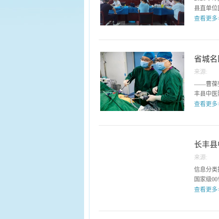
床实操能
县直单位
论、中医
查看更多
专业内容
节更是重
行。来自
灸、刮痧
与往年不
了极高要
县中医院
省城名
考核中，
检测、中
准无误；
来源:
现场，为
准，操作
——曹葆
血休息区
委的一致
丰县中医
血者。这
生巧、精
查看更多
献血后，
底气的来
值、脏腑
业，精进
。诊室里
“刚献完
专业的技
中医药大
干部饶有
过硬的业
去省城看
长丰县
有短暂波
榜样。长
多患者曾
地了解当
持续完善
来源:
城，名医
息及穴位
势，锤炼
信息分类
项检查，
康恢复提
专业的中
国家级00省 
76岁的
饮’，有
查看更多
情，一边
易出现的
“好！就
渴功效的
“江淮名医”
专家的患
这杯茶不
人均医疗费