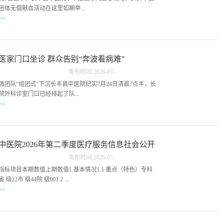
力。赛事设置理论综合闭卷笔试环节，考题覆盖中医基础理
进取的精神风貌，为全院职工树立了比学赶超的榜样。长丰县中医院相关负
团体无偿献血活动在这里如期举...
诊断学、《黄帝内经》选读、经络腧穴学、刺法灸法学等核心
责人表示，下一步，将以技能竞赛为抓手，持续完善“教、学、练、战”一体
>>
，深度考察选手对中医药经典理论的积累与运用能力。实操环
化人才培养机制，深耕中医药特色优势，锤炼医护人员专业技能，不断提升
难点突出，包含腧穴定位、毫针刺法、成人推拿、拔罐、隔物
中医药诊疗服务水平，以优质、专业的中医药服务守护辖区群众身心健康。
全县各机关单位的干部职工踊跃挽袖，用热血传递生命希望。
等多项中医适宜技术，对选手的精准度、熟练度与专业性提出
...
同的是，活动现场一抹独特的“中医绿”格外引人注目——长丰
求。赛场之上，王云朋展现出扎实的临床基本功。在腧穴定位
充分发挥中医药特色优势，首次将人工智能（AI）中医经络
医家门口坐诊 群众告别“奔波看病难”
他精准定位各类穴位，清晰流畅口述主治功效，反应敏捷、精
药养生代茶饮、刮痧、艾灸等中医适宜技术科普服务搬到献血
推拿实操环节中，他手法刚柔并济、渗透均匀，穴位选取精
发布时间:
2026
-
07
-
每一位“热血英雄”送上了一份量身定制的“健康加油包”。在献
流程规范娴熟，对诊疗禁忌症把控精准，专业表现获得现场评
24
强团队“组团式”下沉长丰县中医院纪实7月24日清晨7点半，长
，一台搭载了人工智能技术的中医经络检测仪前吸引了不少献
认可与好评。“这份荣誉是肯定更是激励。中医推拿讲究熟能
院外科诊室门口已经排起了队...
是长丰县中医院今年新引进的中医现代化设备，献血者在完成
益求精，日常临床诊疗的每一次实操、每一次打磨，都是赛场
>>
只需将手掌放置在感应区，短短几分钟，一份包含经络能量
源。”谈及本次参赛获奖，王云朋坦言，未来会继续深耕专
功能分析、体质辨识及个性化调养建议的详细报告便生成了。
推拿技艺，深耕中医药适宜技术，把所学所用融入临床，以更
，一位专家正耐心地询问病情、细致查体——他就是来自安徽
血，正好让‘机器人’给我把个脉。”一位刚完成献血的县直机关
术服务患者。此次获奖，充分彰显了长丰县中医院中医药人才
学第一附属医院（省中医院）的肝胆外科主任曹葆强。“以前
兴致地体验了一把。据现场医护人员介绍，献血后人体气血会
务能力与积极进取的精神风貌，为全院职工树立了比学赶超的
病，起个大早，回来天都黑了，操心又费事。”这是长丰县许
中医院2026年第二季度医疗服务信息社会公开
动，通过中医经络检测仪进行即时评估，能帮助献血者更直观
丰县中医院相关负责人表示，下一步，将以技能竞赛为抓手，
经的共同感受。但如今，这样的“折腾”成了历史。不用跑省
前身体状态。检测报告会从中医“气血阴阳”角度给出饮食、作
“教、学、练、战”一体化人才培养机制，深耕中医药特色优
发布时间:
2026
-
07
-
就在身边“老人家，您的血压有点高，给您调整降压药、做两
保健指导，让现代科技与传统中医理念相结合，为献血后的健
医护人员专业技能，不断提升中医药诊疗服务水平，以优质、
17
指标项目本期数值上期数值1.基本情况1.1 重点（特色）专科
观察4、5天后，等指标正常了做手术，好不好？”在病房里，
供科学参考。“您刚献完血，来喝一杯我们特制的‘补气血茶
医药服务守护辖区群众身心健康。 ...
级22市 级44院 级001.2 ...
蒋阿姨正要做胆囊腹腔镜手术，曹葆强主任一边听医生介绍病
助于补益元气。”在中药养生代茶饮品鉴区，针对夏季献血后容
>>
躬下身子仔细检查。听到曹主任的建议，李阿姨笑着应声：
口干、乏力等情况，药剂科特别准备了具有益气养阴、生津止
是奔你来的，我听你的！”像蒋阿姨这样在家门口就能看上省级
茶饮。“味道很好，喝下去心里暖暖的。”献血者们纷纷表示，
人数001.3 床医比221.4 床护比3.23.22.医疗费用2.1 门诊患者
者，现在越来越多。自今年6月12日长丰县中医院与省中医院
仅缓解了献血后的轻微不适，更让他们感受到了中医药在日常
用（元）151.56148.882.2 住院患者人均医疗费用（元）