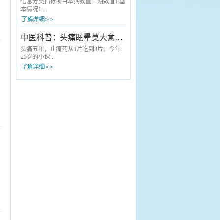
中医适宜技术科普服务搬到献血现场，
专家正耐心地询问病情、细致查体——
信息分类指标项目本期数值上期数值1.基
为每一位“热血英雄”送上了一份量身定...
他就是来自安徽中医药大学第一附属医
本情况1....
院（省中医院）的肝胆外科主任曹葆
强。“以前去省城看病，起个大早，回来
天都黑了，操心又费事。”这是长丰县许
1 重点（特色）专科国家级00省 级22市
中医科普：头痛眩晕莫大意，可能是胆经在“报警”！
多患者曾经的共同感受。但如今，这样
级44院 级001.2 “江淮名医”人数001.3 床
的“折腾”成了历史。不用跑省城，名医就
医比221.4 床护比3.23.22.医疗费用2.1 门
头痛五年，止痛药从1片吃到3片。今年
在身边“老人家，您的血压有点高，给您
诊患者人均医疗费用（元）
25岁的小伙...
调整...
151.56148.882.2 住院患者人均医疗费用
（元）4114.063998.662.3 医疗机构住院
患者单病种平均费用（见附件2）2.4 基
子邵某洋，家住长丰县罗塘乡邵集村，
本医保实际报销比例（%...
是一位草莓种植户。说起自己的头痛
史，他苦不堪言：“持续性疼痛多年，时
轻时重，如果劳累多了、睡姿不当就会
加重，有时候还天旋地转，站都站不
稳。”五年来，患者邵某洋由于种草莓比
较忙，一直没时间到医院看过，头疼就
吃止痛药。起初吃一片能管半天，后来
加到三片，效果却越来越差。“累很了或
者睡不好觉，头就炸开一样。”小伙子
说，因为头...