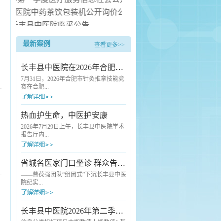
长丰县中医院中药茶饮包装机公开询价公告
长丰县中医院临采公告
长丰县中医院询价公告
最新案例
查看更多>>
安装服务项目（二次） 中标候选人公示
长丰县中医院在2026年合肥市针灸推拿技能竞赛中斩获佳绩
7月31日，2026年合肥市针灸推拿技能竞
赛在合肥...
市中医院圆满落幕。本次赛事由合肥市
热血护生命，中医护安康
卫生健康委员会、合肥市总工会联合主
办，汇聚了全市各级各类医疗机构的优
2026年7月29日上午，长丰县中医院学术
秀中医药从业者同台竞技。长丰县卫健
报告厅内...
委高度重视本次赛事，精心统筹部署，
选派长丰县中医院骨干医师组建代表队
参赛。凭借扎实的专业功底与稳定的赛
爱心涌动，2026年度县直单位团体无偿
省城名医家门口坐诊 群众告别“奔波看病难”
场发挥，该院选手王云朋脱颖而出，荣
献血活动在这里如期举行。来自全县各
获推拿技术单项奖三等奖。本次竞赛标
机关单位的干部职工踊跃挽袖，用热血
——曹葆强团队“组团式”下沉长丰县中医
准严苛、考核全面，全方位检验针灸推
传递生命希望。与往年不同的是，活动
院纪实...
拿从业人员...
现场一抹独特的“中医绿”格外引人注目
——长丰县中医院充分发挥中医药特色
优势，首次将人工智能（AI）中医经络
7月24日清晨7点半，长丰县中医院外科
长丰县中医院2026年第二季度医疗服务信息社会公开
检测、中药养生代茶饮、刮痧、艾灸等
诊室门口已经排起了队。诊室里，一位