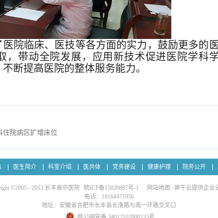
医院临床、医技等各方面的实力，鼓励更多的
取，带动全院发展，应用新技术促进医院学科
，不断提高医院的整体服务能力。
科住院病区扩增床位
态
医生简介
科室介绍
医共体
党务建设
健康护理
院务公开
right ©2005 - 2013 长丰县中医院
皖ICP备15020887号-1
网站地图
犀牛云提供企业
电话：18164471956
地址：安徽省合肥市长丰县长淮路与南一环路交叉口
皖公网安备 34012102000233号