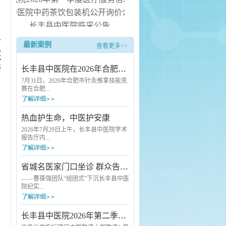
中医院中药茶饮包装机公开询价公告
长丰县中医院临采公告
长丰县中医院询价公告
疗
最新案例
查看更多>>
病房电热水器安装服务项目（二次） 中标候选人公示
医
委
长丰县中医院在2026年合肥市针灸推拿技能竞赛中斩获佳绩
7月31日，2026年合肥市针灸推拿技能竞
赛在合肥...
市中医院圆满落幕。本次赛事由合肥市
热血护生命，中医护安康
卫生健康委员会、合肥市总工会联合主
办，汇聚了全市各级各类医疗机构的优
2026年7月29日上午，长丰县中医院学术
秀中医药从业者同台竞技。长丰县卫健
报告厅内...
委高度重视本次赛事，精心统筹部署，
选派长丰县中医院骨干医师组建代表队
参赛。凭借扎实的专业功底与稳定的赛
爱心涌动，2026年度县直单位团体无偿
省城名医家门口坐诊 群众告别“奔波看病难”
场发挥，该院选手王云朋脱颖而出，荣
献血活动在这里如期举行。来自全县各
获推拿技术单项奖三等奖。本次竞赛标
机关单位的干部职工踊跃挽袖，用热血
——曹葆强团队“组团式”下沉长丰县中医
准严苛、考核全面，全方位检验针灸推
传递生命希望。与往年不同的是，活动
院纪实...
拿从业人员...
现场一抹独特的“中医绿”格外引人注目
——长丰县中医院充分发挥中医药特色
优势，首次将人工智能（AI）中医经络
7月24日清晨7点半，长丰县中医院外科
长丰县中医院2026年第二季度医疗服务信息社会公开
检测、中药养生代茶饮、刮痧、艾灸等
诊室门口已经排起了队。诊室里，一位