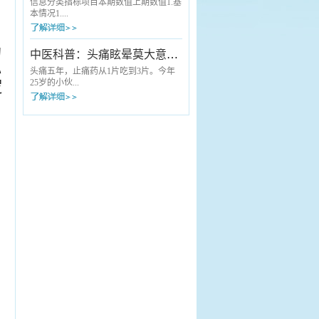
中医适宜技术科普服务搬到献血现场，
专家正耐心地询问病情、细致查体——
信息分类指标项目本期数值上期数值1.基
为每一位“热血英雄”送上了一份量身定...
他就是来自安徽中医药大学第一附属医
本情况1....
院（省中医院）的肝胆外科主任曹葆
强。“以前去省城看病，起个大早，回来
天都黑了，操心又费事。”这是长丰县许
1 重点（特色）专科国家级00省 级22市
的
中医科普：头痛眩晕莫大意，可能是胆经在“报警”！
多患者曾经的共同感受。但如今，这样
级44院 级001.2 “江淮名医”人数001.3 床
心
的“折腾”成了历史。不用跑省城，名医就
医比221.4 床护比3.23.22.医疗费用2.1 门
头痛五年，止痛药从1片吃到3片。今年
在身边“老人家，您的血压有点高，给您
诊患者人均医疗费用（元）
25岁的小伙...
逻
调整...
151.56148.882.2 住院患者人均医疗费用
（元）4114.063998.662.3 医疗机构住院
患者单病种平均费用（见附件2）2.4 基
子邵某洋，家住长丰县罗塘乡邵集村，
本医保实际报销比例（%...
是一位草莓种植户。说起自己的头痛
史，他苦不堪言：“持续性疼痛多年，时
轻时重，如果劳累多了、睡姿不当就会
加重，有时候还天旋地转，站都站不
稳。”五年来，患者邵某洋由于种草莓比
较忙，一直没时间到医院看过，头疼就
吃止痛药。起初吃一片能管半天，后来
加到三片，效果却越来越差。“累很了或
者睡不好觉，头就炸开一样。”小伙子
说，因为头...