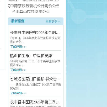
中医院中药茶饮包装机公开询价公告
长丰县中医院临采公告
长丰县中医院询价公告
最新案例
查看更多>>
水器安装服务项目（二次） 中标候选人公示
长丰县中医院在2026年合肥市针灸推拿技能竞赛中斩获佳绩
7月31日，2026年合肥市针灸推拿技能竞
赛在合肥...
市中医院圆满落幕。本次赛事由合肥市
热血护生命，中医护安康
卫生健康委员会、合肥市总工会联合主
办，汇聚了全市各级各类医疗机构的优
2026年7月29日上午，长丰县中医院学术
秀中医药从业者同台竞技。长丰县卫健
报告厅内...
委高度重视本次赛事，精心统筹部署，
选派长丰县中医院骨干医师组建代表队
参赛。凭借扎实的专业功底与稳定的赛
爱心涌动，2026年度县直单位团体无偿
省城名医家门口坐诊 群众告别“奔波看病难”
场发挥，该院选手王云朋脱颖而出，荣
献血活动在这里如期举行。来自全县各
获推拿技术单项奖三等奖。本次竞赛标
机关单位的干部职工踊跃挽袖，用热血
——曹葆强团队“组团式”下沉长丰县中医
准严苛、考核全面，全方位检验针灸推
传递生命希望。与往年不同的是，活动
院纪实...
拿从业人员...
现场一抹独特的“中医绿”格外引人注目
——长丰县中医院充分发挥中医药特色
优势，首次将人工智能（AI）中医经络
7月24日清晨7点半，长丰县中医院外科
长丰县中医院2026年第二季度医疗服务信息社会公开
检测、中药养生代茶饮、刮痧、艾灸等
诊室门口已经排起了队。诊室里，一位