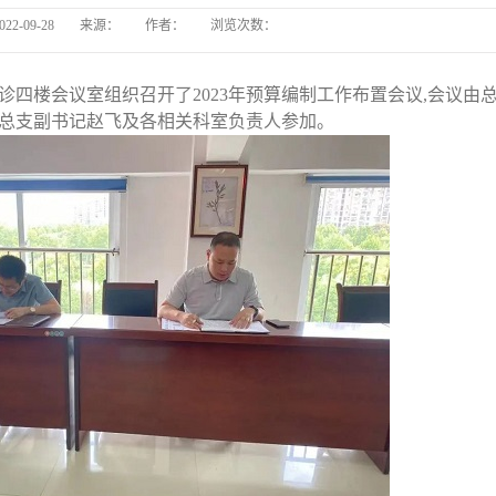
022-09-28
来源：
作者：
浏览次数：
长丰
门诊四楼会议室组织召开了2023年预算编制工作布置会议,会议由
长丰县中医院病房电热
党总支副书记赵飞及各相关科室负责人参加。