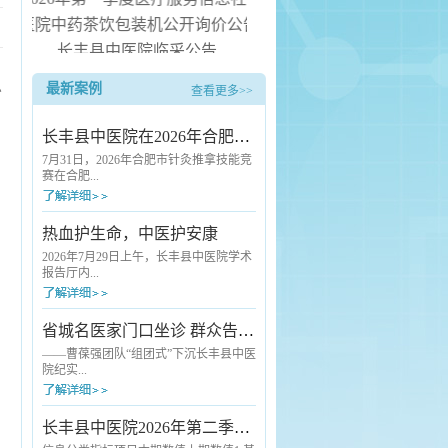
县中医院中药茶饮包装机公开询价公告
长丰县中医院临采公告
长丰县中医院询价公告
总
最新案例
查看更多>>
水器安装服务项目（二次） 中标候选人公示
长丰县中医院在2026年合肥市针灸推拿技能竞赛中斩获佳绩
7月31日，2026年合肥市针灸推拿技能竞
赛在合肥...
市中医院圆满落幕。本次赛事由合肥市
热血护生命，中医护安康
卫生健康委员会、合肥市总工会联合主
办，汇聚了全市各级各类医疗机构的优
2026年7月29日上午，长丰县中医院学术
秀中医药从业者同台竞技。长丰县卫健
报告厅内...
委高度重视本次赛事，精心统筹部署，
选派长丰县中医院骨干医师组建代表队
参赛。凭借扎实的专业功底与稳定的赛
爱心涌动，2026年度县直单位团体无偿
省城名医家门口坐诊 群众告别“奔波看病难”
场发挥，该院选手王云朋脱颖而出，荣
献血活动在这里如期举行。来自全县各
获推拿技术单项奖三等奖。本次竞赛标
机关单位的干部职工踊跃挽袖，用热血
——曹葆强团队“组团式”下沉长丰县中医
准严苛、考核全面，全方位检验针灸推
传递生命希望。与往年不同的是，活动
院纪实...
拿从业人员...
现场一抹独特的“中医绿”格外引人注目
——长丰县中医院充分发挥中医药特色
优势，首次将人工智能（AI）中医经络
7月24日清晨7点半，长丰县中医院外科
长丰县中医院2026年第二季度医疗服务信息社会公开
检测、中药养生代茶饮、刮痧、艾灸等
诊室门口已经排起了队。诊室里，一位