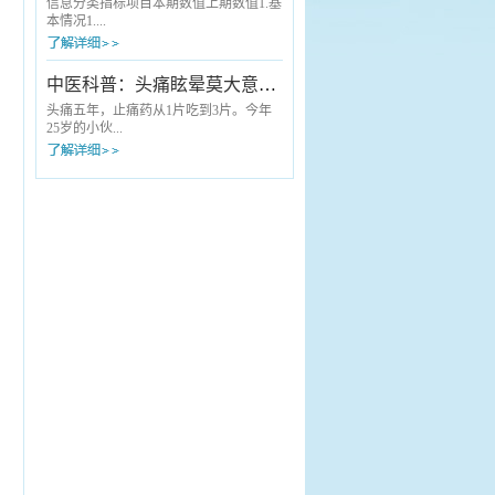
中医适宜技术科普服务搬到献血现场，
专家正耐心地询问病情、细致查体——
信息分类指标项目本期数值上期数值1.基
为每一位“热血英雄”送上了一份量身定...
他就是来自安徽中医药大学第一附属医
本情况1....
院（省中医院）的肝胆外科主任曹葆
强。“以前去省城看病，起个大早，回来
天都黑了，操心又费事。”这是长丰县许
1 重点（特色）专科国家级00省 级22市
中医科普：头痛眩晕莫大意，可能是胆经在“报警”！
多患者曾经的共同感受。但如今，这样
级44院 级001.2 “江淮名医”人数001.3 床
的“折腾”成了历史。不用跑省城，名医就
医比221.4 床护比3.23.22.医疗费用2.1 门
头痛五年，止痛药从1片吃到3片。今年
在身边“老人家，您的血压有点高，给您
诊患者人均医疗费用（元）
25岁的小伙...
调整...
151.56148.882.2 住院患者人均医疗费用
（元）4114.063998.662.3 医疗机构住院
患者单病种平均费用（见附件2）2.4 基
子邵某洋，家住长丰县罗塘乡邵集村，
本医保实际报销比例（%...
是一位草莓种植户。说起自己的头痛
史，他苦不堪言：“持续性疼痛多年，时
轻时重，如果劳累多了、睡姿不当就会
加重，有时候还天旋地转，站都站不
稳。”五年来，患者邵某洋由于种草莓比
较忙，一直没时间到医院看过，头疼就
吃止痛药。起初吃一片能管半天，后来
加到三片，效果却越来越差。“累很了或
者睡不好觉，头就炸开一样。”小伙子
说，因为头...