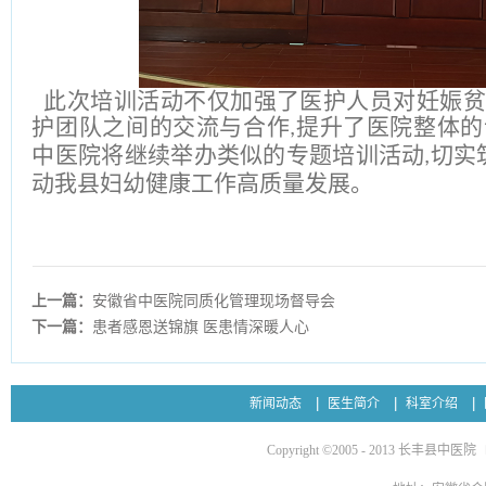
此次培训活动不仅加强了医护人员对妊娠贫
护团队之间的交流与合作
提升了医院整体的
,
中医院将继续举办类似的专题培训活动
切实
,
动我县妇幼健康工作高质量发展
。
上一篇：
安徽省中医院同质化管理现场督导会
下一篇：
患者感恩送锦旗 医患情深暖人心
新闻动态
医生简介
科室介绍
Copyright ©2005 - 2013 长丰县中医院