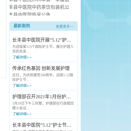
疗服务信息社会公开
长丰县中医院中药茶饮包装机公
开询价公告
长丰县中医院临采公告
长丰县中医院询价公告
最新案例
查看更多>>
长丰县中医院病房电热水器安装
服务项目（二次） 中标候选人公
长丰县中医院开展“5.12”护士节活动
示
为迎接第113个国际护士节，展示护理人
员的风采...
，充分激发护理工作者对护理事业的热
传承红色基因 创新发展护理
爱，长丰县中医院于5月10号下午举行以
“白衣天使 守护健康”为主题的“护理核心
近日，为庆祝建党100周年，迎接5·12国
制度”知识竞赛活。本次活动由副院长洪
际护士节...
邦主持，党总支书记翟江华、副院长轩
传顺及全院护士参加。活动一开始，翟
江华代表医院向全院护理工作者致以节
，长丰县中医院组织护理人员分批开展
护理部召开2021年1月份护士长例会
日的问候和诚挚的祝福。他指出，中医
以“传承红色基因 创新发展护理”为主题
院发展道路上的每次突破、取得的每项
的红色拓展训练。历史是最好的教科
1月19日下午三时整，护理部在行政楼四
成就都离不开护理工作者的...
书。首先大家来到新四军江北指挥部纪
楼小会议...
念馆参观学习。在讲解员的引领下通过
瞻仰红色遗址、红色物件、听取红色历
史讲解等多种形式，了解到江北指挥部
室召开1月份护士长例会,会议由护理部主
长丰县中医院“5.12”护士节户外拓展训练活动
将士不畏艰难困苦、不怕流血牺牲的伟
任王芳主持、各科室护士长参加会议。