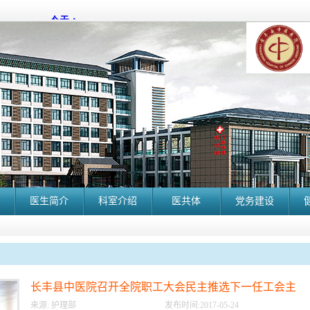
医生简介
科室介绍
医共体
党务建设
长丰县中医院召开全院职工大会民主推选下一任工会主
席候选人
来源:
护理部
发布时间:
2017
-
05
-
24