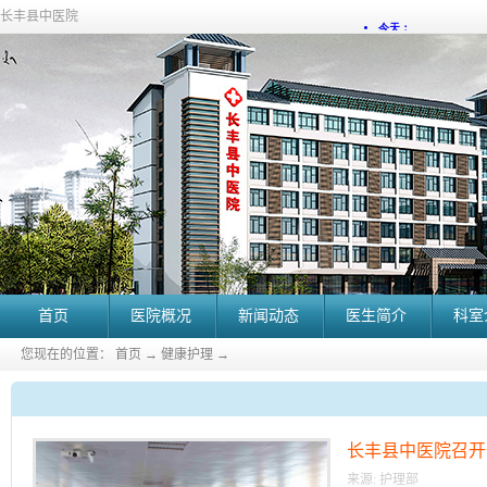
长丰县中医院
首页
医院概况
新闻动态
医生简介
科室
您现在的位置：
首页
→
健康护理
→
长丰县中医院召开
席候选人
来源:
护理部