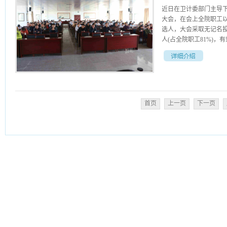
近日在卫计委部门主导
大会，在会上全院职工
选人，大会采取无记名投
人(占全院职工81%)，有效
职工71%)，梁云以10
工会主席候选人。
首页
上一页
下一页