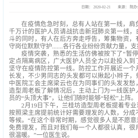
日期：
2020-02-21
来源：
院办
在疫情危急时刻，总有人站在第一线，肩
千万计的医护人员请战抗击新冠肺炎
第一线
，
斗的同时，有人在后方奔走呼告，筹集物资，
守岗位默默守护.......各行各业纷纷贡献力量，
疫情突袭，熟悉的生活仿佛被按下了
“暂
定点隔离病区，广大
医护人员全力以赴投入到
坚守在疫情防控第一线。防控工作开展
近一个
长发，不少男同志的头发都可以揪
起
小辫
子
，
中医院工会主席梁
云
也在为同事们的头发发愁
造型周老板
了解
情况后，
主动
上门为一线医护
员的
“头顶大事”，让他们随时能够“轻松”上阵。
2月19日下午，兰桂坊
造型
周
老板提着专业
按照梁主席
提前统计好需要理发的人数，分成
等候。
“在这个非常时期，感觉很多人是不愿
免费理发，而且对我们每一个人都很认真，很
很温暖。
”一位医生说。