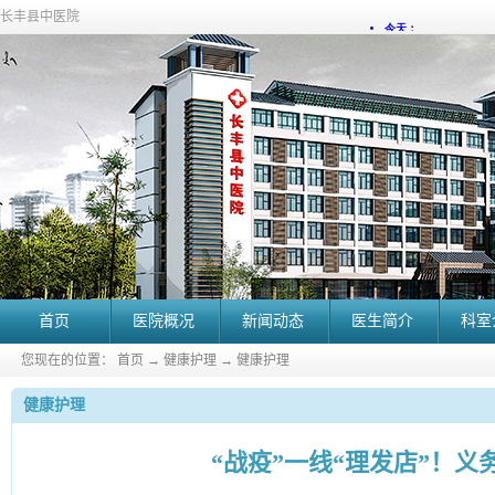
长丰县中医院
首页
医院概况
新闻动态
医生简介
科室
您现在的位置：
首页
→
健康护理
→
健康护理
健康护理
“战疫”一线“理发店”！义