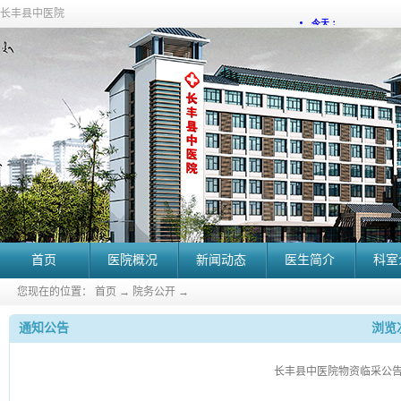
长丰县中医院
首页
医院概况
新闻动态
医生简介
科室
您现在的位置：
首页
→
院务公开
→
通知公告
浏览次
长丰县中医院物资临采公