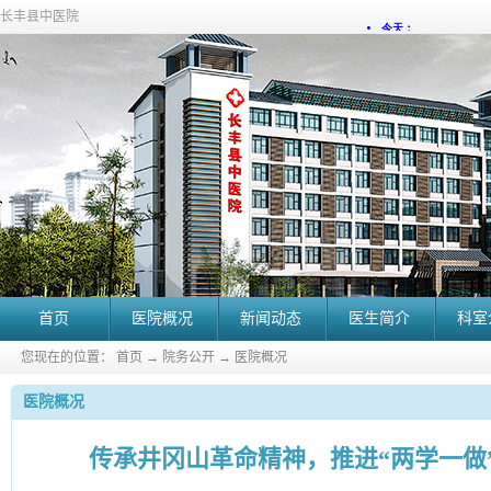
长丰县中医院
首页
医院概况
新闻动态
医生简介
科室
您现在的位置：
首页
→
院务公开
→
医院概况
医院概况
传承井冈山革命精神，推进“两学一做