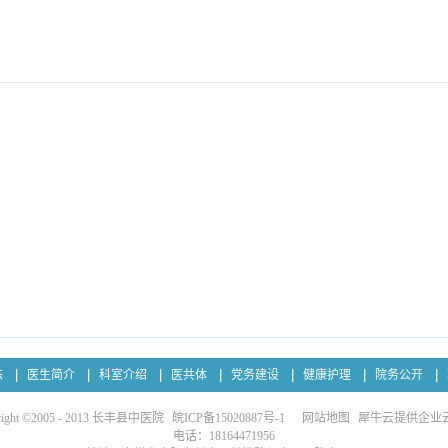
态
医生简介
科室介绍
医共体
党务建设
健康护理
院务公开
right ©2005 - 2013 长丰县中医院
皖ICP备15020887号-1
网站地图
犀牛云提供企业
电话：18164471956