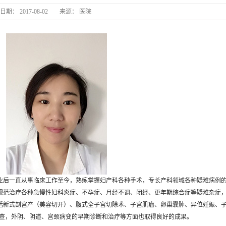
日期：
2017-08-02
来源：
医院
长丰
长
毕业后一直从事临床工作至今，熟练掌握妇产科各种手术，专长产科领域各种疑难病例
规范治疗各种急慢性妇科炎症、不孕症、月经不调、闭经、更年期综合症等疑难杂症
括新式剖宫产（美容切开）、腹式全子宫切除术、子宫肌瘤、卵巢囊肿、异位妊娠、
检查，外阴、阴道、宫颈病变的早期诊断和治疗等方面也取得良好的成果。