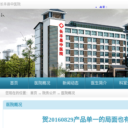
长丰县中医院
首页
医院概况
新闻动态
医生简介
科室
您现在的位置：
首页
→
院务公开
→
医院概况
医院概况
贺20160829产品单一的局面