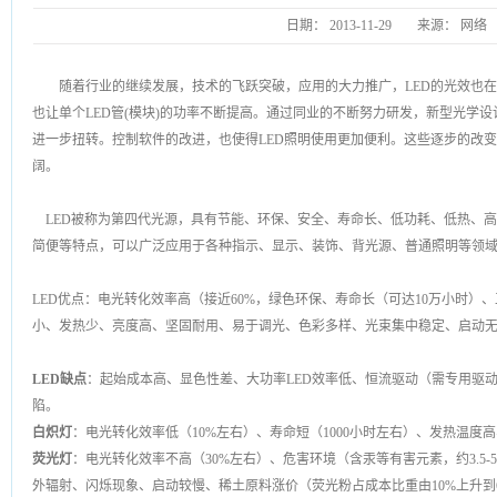
日期：
2013-11-29
来源：
网络
随着行业的继续发展，技术的飞跃突破，应用的大力推广，LED的光效也在
也让单个LED管(模块)的功率不断提高。通过同业的不断努力研发，新型光学
进一步扭转。控制软件的改进，也使得LED照明使用更加便利。这些逐步的改变
阔。
LED被称为第四代光源，具有节能、环保、安全、寿命长、低功耗、低热、
简便等特点，可以广泛应用于各种指示、显示、装饰、背光源、普通照明等领
LED优点：电光转化效率高（接近60%，绿色环保、寿命长（可达10万小时）
小、发热少、亮度高、坚固耐用、易于调光、色彩多样、光束集中稳定、启动
LED缺点
：起始成本高、显色性差、大功率LED效率低、恒流驱动（需专用驱
陷。
白炽灯
：电光转化效率低（10%左右）、寿命短（1000小时左右）、发热温度
荧光灯
：电光转化效率不高（30%左右）、危害环境（含汞等有害元素，约3.5-
外辐射、闪烁现象、启动较慢、稀土原料涨价（荧光粉占成本比重由10%上升到6