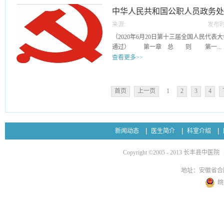
全盘采纳、作出强调，并对适用的范围做
平。坚持平等原则，共建公平就医环境。
中国特色社会主义思想为指导，贯彻新时
中华人民共和国公职人员政务
新问题新情况和老问题新表现做了相应的
品耗材等医疗资源或者检查、手术等诊疗
的组织路线，落实从严管理监督要求，严
过度诊疗”“不参与欺诈骗保”“不牟利转介
八、共建和谐关系，不收受患方“红包”。
来源:
发布时
为官不为、品行不端等问题，督促领导干
院外购药、推销非医疗商品、互联网医疗等
取或者收受患者及其亲友的礼品、礼金、
11
（2020年6月20日第十三届全国人民代
做到忠诚干净担当。第三条 本规定所称
项准则》中以“不准接受商业提成”做了全
他金融产品等财物；严禁参加其安排、组
通过） 第一章 总 则 第一...
违纪违法、失职失责失范的领导干部采取
生的各类提成。三、明确相应惩处措施依
游、健身、娱乐等...
查看更多>>
施，包括停职检查、调整职务、责令辞职
部门规章，增加了违反《九项准则》的处
处理工作坚持以下原则：（一）全面从严
反党纪、政纪的，移交纪检监察机关给予
条 为了规范政务处分，加强对所有行使
（二）党委（党组）领导、分级负责；（
移送司法机关追究刑事责任。对于违反《
进公职人员依法履职、秉公用权、廉洁从
法；（四）惩前毖后、治病救人。第五条
首页
上一页
1
2
3
4
恶劣社会影响等其他严重后果的医疗机构
《中华人民共和国监察法》，制定本法
关、人大机关、行政机关、政协机关、监
问责。四、规定具体实施途径以学习培训
察机关对违法的公职人员给予政务处分
以及事业单位、群团组织中担任领导职务
考核为手段，四措并举地开展《九项准则
三章适用于公职人员任免机关、单位对违
位中非中共党员领导干部、不担任领导职
落实落细。《九项准则》中的每项准则均
的程序、申诉等适用其他法律、行政法规
任领导职务的人员进行组织处理，参照本
新闻动态
医生简介
科室介绍
行为。具体为：合法按劳取酬，不接受商..
规定。 本法所称公职人员，是指《中
组）及其组织（人事）部门按照干部管理
五条规定的人员。 第三条 监察机关
机关、单位在执纪执法、日常管理监督等
Copyright ©2005 - 2013 长丰县中医院
公职人员的监督，依法给予违法的公职
进行组织处理的情形，应当向党委（党组
任免机关、单位应当按照管理权限，加强
部门提出建议。第七条 领导干部在政治
地址：安徽省合
督，依法给予违法的公职人员处分。 
遵守组织制度、道德品行等方面，有苗头
皖
机关、单位应当给予处分而未给予，或者
批评教育、责令检查、诫勉为主，存在以
当及时提出监察建议。 第四条 给予
当受到组织处理：（一）在重大原则问题
管干部原则，集体讨论决定；坚持法律面
背“四个意识”、“四个自信”、“两个维护
以法律为准绳，给予的政务处分与违法行
动摇，马克思主义信仰缺失，搞封建迷信