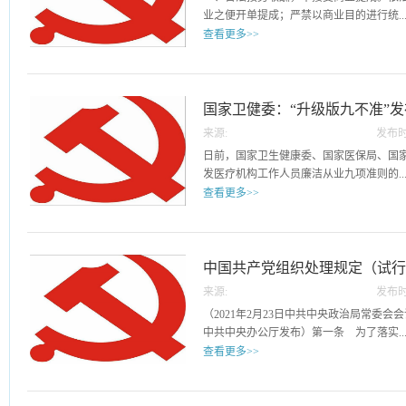
学、中医药学和心理学等方法对人的生理
询意见，指导省级医学
业之便开单提成；严禁以商业目的进行统..
病因和发病机制，以及疾病的预防、诊断
专家委员会协助推动本
查看更多>>
动；（二）医学新技术或者医疗新产品在
化、规范化，指导、检
（三）采用流行病学、社会学、心理学等
疗卫生机构伦理委员会的
方；除就诊医院所在医联体的其他医疗机构
或者储存有关人的样本、医疗记录、行为
管理的定点零售药店外，严禁安排患者到
条 伦理审查应当遵守国家法律法规规定
产品；严禁向患者推销商品或服务并从中
国家卫健委：“升级版九不准”
意愿,同时遵守有益、不伤害以及公正的原
业与开处方配药有关的费用。二、严守诚
委负责全国涉及人的生物医学研究伦理审
来源:
发布时
员廉洁从业九项准则》
法依规合理使用医疗保障基金，遵守医保
医学伦理专家委员会。国家中医药管理局
13
日前，国家卫生健康委、国家医保局、国
供的医药服务是否在医保规定的支付范围
的监督管理，成立国家中医药伦理专家委
发医疗机构工作人员廉洁从业九项准则的..
或者虚假就医、购药、提供虚假证明材料
成立省级医学伦理专家委员会。县级以上
查看更多>>
段骗取、套取医疗保障基金。三、依据规
行政区域涉及人的生物医学研究伦理审查
格执行各项规章制度，在诊疗活动中应当
家医学伦理专家委员会、国家中医药伦理
通知》，对为广大医务人员划清了基本行
严禁以单纯增加医疗机构收入或谋取私利
伦理专家委员会）负责对涉及人的生物医
施后，原国家卫生计生委与国家中医药管理局
给患者增加不必要的风险和费用负担。四
研究，提供政策咨询意见，指导省级医学
《关于印发加强医疗卫生行风建设“九不准
中国共产党组织处理规定（试
捐赠。依法依规接受捐赠。严禁医疗机构
关工作。省级医学伦理专家委员会协助推
准”）同时废止。《九项准则》是在“九不
借单位名义接受利益相关者的捐赠资助，
学研究伦理审查工作的制度化、规范化，
来源:
发布时
内容到形式的升级完善，具体表现为：一、
守保密准则，不泄露患者隐私。确保患者
从事涉及人的生物医学研究的医疗卫生机
22
（2021年2月23日中共中央政治局常委会会
“九不准”中“不准将医疗卫生人员个人收入
集、使用、加工、传输、透露、买卖患者
关培训、咨询等工作。...
中共中央办公厅发布）第一条 为了落实..
“不准违规收费”归纳入“不实施过度诊疗”；
料、产生的医疗信息。六、服从诊疗需要
查看更多>>
业目的统方”“不准参与推销活动和违规发布
合理地根据患者需要提供医学信息、运用
购使用医药产品”归纳入“不接受商业提成”
内正常转诊外，严禁以谋取个人利益为目
全面从严治党要求，规范组织处理工作，
者‘红包’，不准收受回扣，不准违规接受
绍、引导患者到指定医疗机构就诊。七、
关党内法规，制定本规定。第二条 组织