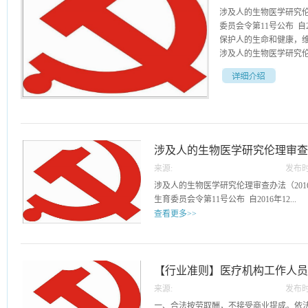
涉及人的生物医学研究伦理
委员会令第11号公布 自
保护人的生命和健康，
涉及人的生物医学研究伦理
制定本办法。第二条 
物医学研究伦理审查工
以下活动：（一）采用
法对人的生理、心理行
涉及人的生物医学研究伦理审
防、诊断、治疗和康复
在人体上进行试验研究
来源:
发布时
法收集、记录、使用、
31
涉及人的生物医学研究伦理审查办法（2016
研究资料的活动。第四
生育委员会令第11号公布 自2016年12...
尊重受试者的自主意愿
查看更多>>
家卫生计生委负责全国
立国家医学伦理专家委
月1日起施行） 第一章 总则 第一条 
作的监督管理，成立国
的尊严，尊重和保护受试者的合法权益，
立省级医学伦理专家委
理审查工作，制定本办法。第二条 本办
【行业准则】医疗机构工作人
域涉及人的生物医学研
构开展涉及人的生物医学研究伦理审查工
专家委员会、国家中医
来源:
发布时
人的生物医学研究包括以下活动：（一）
会）负责对涉及人的生
13
一、合法按劳取酬，不接受商业提成。依