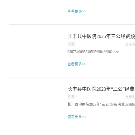
影像科专家队伍，在活动现场处置医疗情
料、提供义诊诊断与疾病咨询服务，同时
查看更多>>
此次活动不仅提高了基层群众的健康素养
防治的认识。长丰县中医院将继续秉承“医
终保障百姓健康，为提升全民健康水平贡
步前行。初审：陈鹏复审：陈伟终审：轩
长丰县中医院2025年三公经费
来源:
发布时
14
6387549095548505698436902.doc
查看更多>>
长丰县中医院2023年“三公”经
来源:
发布时
27
长丰县中医院2023年“三公”经费决算6386633112
查看更多>>