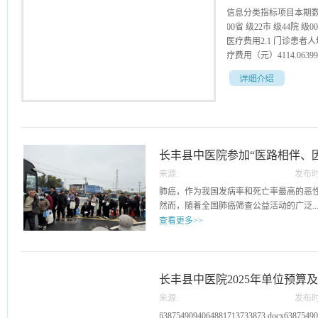
信息分类指标项目本期数
00省 级22市 级44院 级00
医疗费用2.1 门诊患者人均
疗费用（元）4114.063998.
662.3 医疗机构住院
比例（%）城镇职工94.784
（%）9898.53.2 手
1001003.4 抗菌药物使
长丰县中医院参加“医路相伴、
15153.6 无菌手术切口
院患者手术占比（%）8.2
来源:
发布时
查防治科普系列活动
率4.1 门诊患者平均预
05
肺癌，作为我国发病率和死亡率最高的恶
（分钟）004.3 术前待床
然而，随着全国肺癌筛查公益活动的广泛..
2.02.04.4 病床使用率
查看更多>>
8.448.164.6 门诊人次2
度（%）981006.服
开展，越来越多的患者得以在早期发现病
住院患者单病种平均费用
时间，重获健康生活的希望。2025年3月
ICD-10编码分类）
一场由合肥市中医保健研究会发起，安徽
长丰县中医院2025年单位预算
2345678910111213
伴、因爱而行”大型公益义诊检查活动如
费用序号疾病名称 （按IC
来源:
发布时
应邀作为协办单位参与此次活动。长丰县
14
6387549094064881713733873.docx63875490