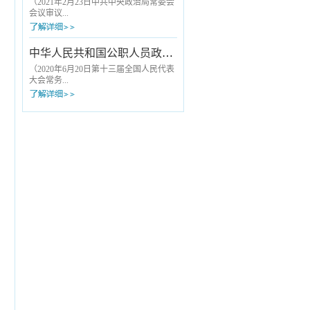
诚信原则，不参与欺诈骗保。依法依规
大医务人员划清了基本行为底线。《九
（2021年2月23日中共中央政治局常委会
合理使用医疗保障基金，遵守医保协议
项准则》公布实施后，原国家卫生计生
会议审议...
管理，向医保...
委与国家中医药管理局2013年12月联合
印发的《关于印发加强医疗卫生行风建
设“九不准”的通知》（以下简称“九不
批准，2021年3月19日中共中央办公厅发
中华人民共和国公职人员政务处分法
准”）同时废止。《九项准则》是在“九不
布）第一条 为了落实全面从严治党要
准”从严治理内核基础上，从内容到形式
求，规范组织处理工作，根据《中国共
（2020年6月20日第十三届全国人民代表
的升级完善，具体表现为：一、涵盖
产党章程》和有关党内法规，制定本规
大会常务...
“九...
定。第二条 组织处理工作坚持以习近
平新时代中国特色社会主义思想为指
导，贯彻新时代党的建设总要求和新时
委员会第十九次会议通过） 第一
代党的组织路线，落实从严管理监督要
章 总 则 第一条 为了规范政
求，严肃处理对党不忠、从政不廉、为
务处分，加强对所有行使公权力的公职
官不为、品行不端等问题，督促领导干
人员的监督，促进公职人员依法履职、
部不...
秉公用权、廉洁从政从业、坚持道德操
守，根据《中华人民共和国监察法》，
制定本法。 第二条 本法适用于监
察机关对违法的公职人员给予政务处分
的活动。 本法第二章、第三章适用
于公职人员任免机关、单位对违法的公
职人...