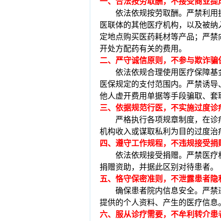
一、合法按劳取酬，不接受商业提
依法依规按劳取酬。严禁利用
医联体的其他医疗机构，以及被纳
定地点购买医药耗材等产品；严禁
开处方配药有关的费用。
二、严守诚信原则，不参与欺诈骗
依法依规合理使用医疗保障基
医保规定的支付范围内。严禁诱导
他人虚开费用单据等手段骗取、套
三、依据规范行医，不实施过度诊
严格执行各项规章制度，在诊
机构收入或谋取私利为目的过度治
四、遵守工作规程，不违规接受捐
依法依规接受捐赠。严禁医疗
捐赠资助，并据此区别对待患者。
五、恪守保密准则，不泄露患者隐
确保患者院内信息安全。严禁
提供的个人资料、产生的医疗信息
六、服从诊疗需要，不牟利转介患