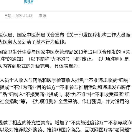
则》
日期：
2021-12-13
来源：
医保局、国家中医药局联合发布《关于印发医疗机构工作人员廉
大医务人员划清了基本行为底线。
国家卫生计生委与国家中医药管理局
2013年12月联合印发的《关
准”的通知》（以下简称“九不准”）同时废止。《九项准则》是
从内容到形式的升级完善，具体表现为：
生人员个人收入与药品和医学检查收入挂钩”“不准违规收费”归纳
单提成”“不准为商业目的统方”“不准参与推销活动和违规发布医疗
品”归纳入“不接受商业提成”。将“九不准”中“不准收受患者‘红
受社会捐助”等，《九项准则》全盘采纳、作出强调，并对适用的
现做了相应的补充性禁令。增加了
“不实施过度诊疗”“不参与欺诈
；以及对推荐院外购药、推销非医疗商品、互联网医疗等“老问题”