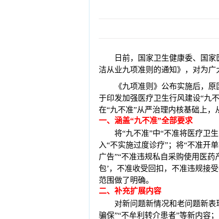
日前，国家卫生健康委、国家
洁从业九项准则的通知》，对为广
《九项准则》公布实
施后，原
于印发加强医疗卫生行风建设“九不
在“九不准”从
严治理内核基础上，
一
、
涵盖“九不准”全部要求
将
“九不准”中“不准将医疗卫
入“不实施过度诊疗”；将“不准开
广告”“不准违规私自采购使用医药产
包’，不准收受回扣，不准违规接
范围做了明确。
二
、
补充扩展内容
对新问题新情况和老问题新表
骗保”“不牟利转介患者”等新内容