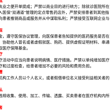
成
执业之便开单提成；严禁以商业目的进行统方；除就诊医院所在
入医保
“双通道”管理的定点零售药店外，严禁安排患者到其他指
向患者推销商品或服务并从中谋取私利；严禁接受互联网企业与
保
金，遵守医保协议管理，向医保患者告知提供的医药服务是否在
、协助他人冒名或者虚假就医、购药、提供虚假证明材料、串通
取医疗保障基金。
疗
疗活动中应当向患者说明病情、医疗措施。严禁以单纯增加医疗
疗和过度检查，给患者增加不必要的风险和费用负担。
赠
机构工作人员以个人名义，或者假借单位名义接受利益相关者的
私
违规收集、使用、加工、传输、透露、买卖患者在医疗机构内所
。
者