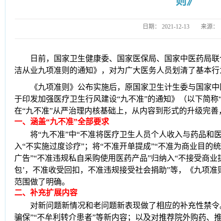
则》
日期：
2021-12-13
来源：
日前，国家卫生健康委、国家医保局、国家中医药局联
洁从业九项准则的通知》，对为广大医务人员划清了基本行
《九项准则》公布实
施后，原国家卫生计生委与国家中
于印发加强医疗卫生行风建设“九不准”的通知》（以下简称
在“九不准”从
严治理内核基础上，从内容到形式的升级完善
一
、
涵盖“九不准”全部要求
将
“九不准”中“不准将医疗卫生人员个人收入与药品和医
入“不实施过度诊疗”；将“不准开单提成”“不准为商业目的
广告”“不准违规私自采购使用医药产品”归纳入“不接受商业提
包’，不准收受回扣，不准违规接受社会捐助”等，《九项
范围做了明确。
二
、
补充扩展内容
对新问题新情况和老问题新表现做了相应的补充性禁令
骗保”“不牟利转介患者”等新内容；以及对推荐院外购药、