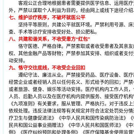
客观公正合理地根据患者需要提供医学信息、运用医疗
外，严禁以谋取个人利益为目的，经由网上或线下途径介绍
七、维护诊疗秩序，不破坏就医公平
坚持平等原则，共建公平就医环境。严禁利用号源、床
查、手术等诊疗安排收受好处、损公肥私。
八、共建和谐关系，不收受患方
“红包”
恪守医德、严格自律。严禁索取或者收受患者及其亲友
权、其他金融产品等财物；严禁参加其安排、组织或者支付
动安排。
九、恪守交往底线，不收受企业回扣
遵纪守法、廉洁从业。严禁接受药品、医疗设备、医疗
经营企业或者经销人员以任何名义、形式给予的回扣；严禁
或者旅游、健身、娱乐等活动安排。医疗机构内工作人员，
人员、后勤人员以及在医疗机构内提供服务、接受医疗机构
《九项准则》有关要求，服从管理、严格执行。对于违反上
依规处理。违反法律法规等有关规定并符合法定处罚处分情
疗卫生与健康促进法》《中华人民共和国传染病防治法》《
民共和国公益事业捐赠法》《中华人民共和国医师法》《中
例》《医疗纠纷预防和处理条例》《医疗保障基金使用监督