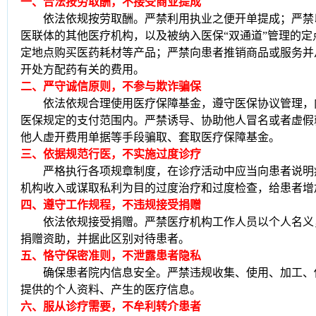
一、合法按劳取酬，不接受商业提成
依法依规按劳取酬。严禁利用执业之便开单提成；严禁
医联体的其他医疗机构，以及被纳入医保
“双通道”管理的
定地点购买医药耗材等产品；严禁向患者推销商品或服务并
开处方配药有关的费用。
二、严守诚信原则，不参与欺诈骗保
依法依规合理使用医疗保障基金，遵守医保协议管理，
医保规定的支付范围内。严禁诱导、协助他人冒名或者虚假
他人虚开费用单据等手段骗取、套取医疗保障基金。
三、依据规范行医，不实施过度诊疗
严格执行各项规章制度，在诊疗活动中应当向患者说明
机构收入或谋取私利为目的过度治疗和过度检查，给患者增
四、遵守工作规程，不违规接受捐赠
依法依规接受捐赠。严禁医疗机构工作人员以个人名义
捐赠资助，并据此区别对待患者。
五、恪守保密准则，不泄露患者隐私
确保患者院内信息安全。严禁违规收集、使用、加工、
提供的个人资料、产生的医疗信息。
六、服从诊疗需要，不牟利转介患者