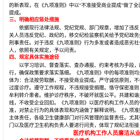
的新表现，在《九项准则》中以“不准接受商业提成”做了
提成。
三
、
明确相应惩处措施
依据现行法律法规、党纪党规、部门规章，增加了违反
关人员违反党纪、政纪的，移交纪检监察机关给予党纪政务
刑事责任。对于违反《九项准则》行为多发或者造成恶劣社
人，依照有关规定，予以问责。
四
、
规定具体实施途径
以学习培训、督查落实、查办通报、约束考核为手段，
行，确保政策要求落实落细。
《九项准则》中的每项准则均
体为：合法按劳取酬，不接受商业提成。严守诚信原则，不
过度诊疗。遵守工作规程，不违规接受捐赠。恪守保密准则
牟利转介患者。维护诊疗秩序，不破坏就医公平。共建和谐
线，不收受企业回扣。
《九项准则》以医疗机构工作人员的
准，对禁止行为的具体表现和内涵做了解释说明。《九项准
主体责任，各级卫生健康部门对行风管理的监督责任。尤其
门以及医疗卫生机构负责人要进行问责，体现了规纪法衔接
医疗机构工作人员廉洁从