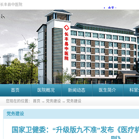
长丰县中医院
首页
医院概况
新闻动态
医生简介
科室
您现在的位置：
首页
→
党务建设
→
党务建设
党务建设
国家卫健委：“升级版九不准”发布《医疗