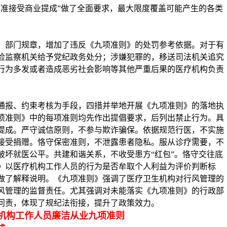
不准接受商业提成”做了全面要求，最大限度覆盖可能产生的各类
、部门规章，增加了违反《九项准则》的处罚参考依据。对于有
检监察机关给予党纪政务处分；涉嫌犯罪的，移送司法机关追究
行为多发或者造成恶劣社会影响等其他严重后果的医疗机构负责
通报、约束考核为手段，四措并举地开展《九项准则》的落地执
项准则》中的每项准则均先作出提倡要求，后列出禁止行为。具
提成。严守诚信原则，不参与欺诈骗保。依据规范行医，不实施
接受捐赠。恪守保密准则，不泄露患者隐私。服从诊疗需要，不
破坏就医公平。共建和谐关系，不收受患方
“红包”。恪守交往底
》以医疗机构工作人员的行为是否牟取个人利益为评价判断标
做了解释说明。《九项准则》强调了医疗卫生机构对行风管理的
风管理的监督责任。尤其强调对未能落实《九项准则》的行政部
问责，体现了规纪法衔接，提升了政策效力。
机构工作人员廉洁从业
九项准则