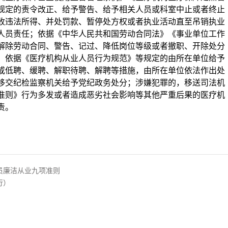
规定的责令改正、给予警告、给予相关人员或科室中止或者终止
收违法所得、并处罚款、暂停处方权或者执业活动直至吊销执业
人员责任；依据《中华人民共和国劳动合同法》《事业单位工作
解除劳动合同、警告、记过、降低岗位等级或者撤职、开除处分
；依据《医疗机构从业人员行为规范》等规定的由所在单位给予
或低聘、缓聘、解职待聘、解聘等措施，由所在单位依法作出处
移交纪检监察机关给予党纪政务处分；涉嫌犯罪的，移送司法机
准则》行为多发或者造成恶劣社会影响等其他严重后果的医疗机
责。
员廉洁从业九项准则
行）