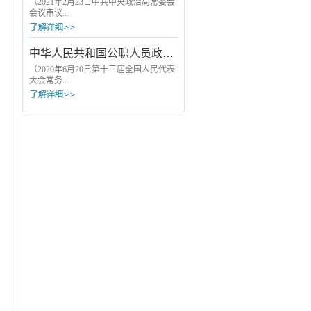
诚信原则，不参与欺诈骗保。依法依规
大医务人员划清了基本行为底线。《九
（2021年2月23日中共中央政治局常委会
合理使用医疗保障基金，遵守医保协议
项准则》公布实施后，原国家卫生计生
会议审议...
管理，向医保...
委与国家中医药管理局2013年12月联合
印发的《关于印发加强医疗卫生行风建
设“九不准”的通知》（以下简称“九不
批准，2021年3月19日中共中央办公厅发
中华人民共和国公职人员政务处分法
准”）同时废止。《九项准则》是在“九不
布）第一条 为了落实全面从严治党要
准”从严治理内核基础上，从内容到形式
求，规范组织处理工作，根据《中国共
（2020年6月20日第十三届全国人民代表
的升级完善，具体表现为：一、涵盖
产党章程》和有关党内法规，制定本规
大会常务...
“九...
定。第二条 组织处理工作坚持以习近
平新时代中国特色社会主义思想为指
导，贯彻新时代党的建设总要求和新时
委员会第十九次会议通过） 第一
代党的组织路线，落实从严管理监督要
章 总 则 第一条 为了规范政
求，严肃处理对党不忠、从政不廉、为
务处分，加强对所有行使公权力的公职
官不为、品行不端等问题，督促领导干
人员的监督，促进公职人员依法履职、
部不...
秉公用权、廉洁从政从业、坚持道德操
守，根据《中华人民共和国监察法》，
制定本法。 第二条 本法适用于监
察机关对违法的公职人员给予政务处分
的活动。 本法第二章、第三章适用
于公职人员任免机关、单位对违法的公
职人...