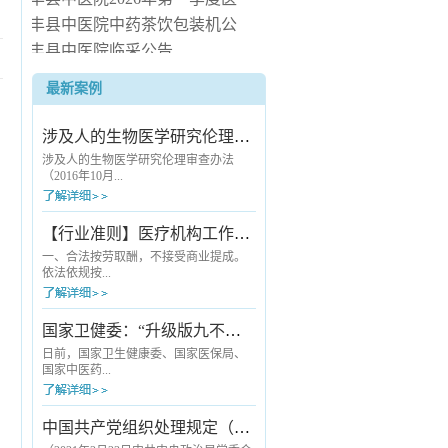
疗服务信息社会公开
长丰县中医院中药茶饮包装机公
开询价公告
长丰县中医院临采公告
长丰县中医院询价公告
最新案例
长丰县中医院病房电热水器安装
服务项目（二次） 中标候选人公
涉及人的生物医学研究伦理审查办法
示
涉及人的生物医学研究伦理审查办法
（2016年10月...
12日国家卫生和计划生育委员会令第11
【行业准则】医疗机构工作人员廉洁从业九项准则
号公布 自2016年12月1日起施行） 第一
章 总则 第一条 为保护人的生命和健
一、合法按劳取酬，不接受商业提成。
康，维护人的尊严，尊重和保护受试者
依法依规按...
的合法权益，规范涉及人的生物医学研
究伦理审查工作，制定本办法。第二
条 本办法适用于各级各类医疗卫生机
劳取酬。严禁利用执业之便开单提成；
国家卫健委：“升级版九不准”发布《医疗机构工作人员廉洁从业九项准则》
构开展涉及人的生物医学研究伦理审查
严禁以商业目的进行统方；除就诊医院
工作。第三条 本办法所称涉及人的...
所在医联体的其他医疗机构，以及被纳
日前，国家卫生健康委、国家医保局、
入医保“双通道”管理的定点零售药店外，
国家中医药...
严禁安排患者到其他指定地点购买医药
耗材等产品；严禁向患者推销商品或服
务并从中谋取私利；严禁接受互联网企
局联合发布《关于印发医疗机构工作人
中国共产党组织处理规定（试行）
业与开处方配药有关的费用。二、严守
员廉洁从业九项准则的通知》，对为广