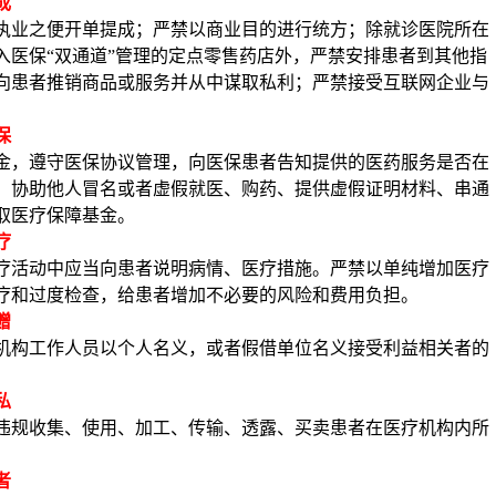
成
执业之便开单提成；严禁以商业目的进行统方；除就诊医院所在
入医保
“双通道”管理的定点零售药店外，严禁安排患者到其他指
向患者推销商品或服务并从中谋取私利；严禁接受互联网企业与
保
金，遵守医保协议管理，向医保患者告知提供的医药服务是否在
、协助他人冒名或者虚假就医、购药、提供虚假证明材料、串通
取医疗保障基金。
疗
疗活动中应当向患者说明病情、医疗措施。严禁以单纯增加医疗
疗和过度检查，给患者增加不必要的风险和费用负担。
赠
机构工作人员以个人名义，或者假借单位名义接受利益相关者的
私
违规收集、使用、加工、传输、透露、买卖患者在医疗机构内所
。
者