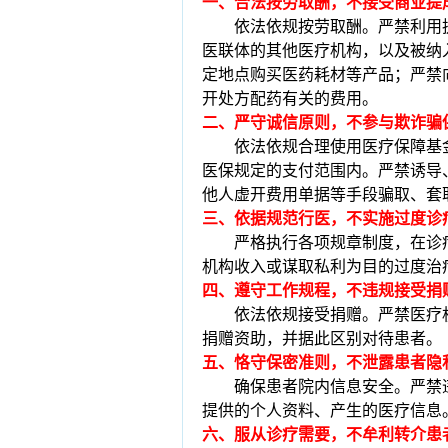
一、合法按劳取酬，不接受商业提
依法依规按劳取酬。严禁利用
医联体的其他医疗机构，以及被纳
定地点购买医药耗材等产品；严禁
开处方配药有关的费用。
二、严守诚信原则，不参与欺诈骗
依法依规合理使用医疗保障基
医保规定的支付范围内。严禁诱导
他人虚开费用单据等手段骗取、套
三、依据规范行医，不实施过度诊
严格执行各项规章制度，在诊
机构收入或谋取私利为目的过度治
四、遵守工作规程，不违规接受捐
依法依规接受捐赠。严禁医疗
捐赠资助，并据此区别对待患者。
五、恪守保密准则，不泄露患者隐
确保患者院内信息安全。严禁
提供的个人资料、产生的医疗信息
六、服从诊疗需要，不牟利转介患