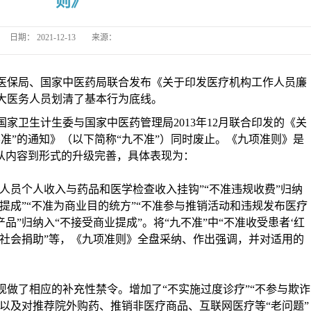
则》
日期：
2021-12-13
来源：
医保局、国家中医药局联合发布《关于印发医疗机构工作人员廉
大医务人员划清了基本行为底线。
国家卫生计生委与国家中医药管理局
2013年12月联合印发的《关
准”的通知》（以下简称“九不准”）同时废止。《九项准则》是
从内容到形式的升级完善，具体表现为：
生人员个人收入与药品和医学检查收入挂钩”“不准违规收费”归纳
单提成”“不准为商业目的统方”“不准参与推销活动和违规发布医疗
品”归纳入“不接受商业提成”。将“九不准”中“不准收受患者‘红
受社会捐助”等，《九项准则》全盘采纳、作出强调，并对适用的
现做了相应的补充性禁令。增加了
“不实施过度诊疗”“不参与欺诈
；以及对推荐院外购药、推销非医疗商品、互联网医疗等“老问题”