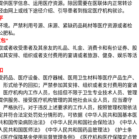
提供医学信息、运用医疗资源。除因需要在医联体内正常转诊
经由网上或线下途径介绍、引导患者到指定医疗机构就诊。
平
环境。严禁利用号源、床源、紧缺药品耗材等医疗资源或者检
公肥私。
红包”
取或者收受患者及其亲友的礼品、礼金、消费卡和有价证券、股
加其安排、组织或者支付费用的宴请或者旅游、健身、娱乐等活
扣
受药品、医疗设备、医疗器械、医用卫生材料等医疗产品生产、
、形式给予的回扣；严禁参加其安排、组织或者支付费用的宴请
。医疗机构内工作人员，包括但不限于卫生专业技术人员、管理
提供服务、接受医疗机构管理的其他社会从业人员，应当遵守
、严格执行。对于违反上述要求的工作人员，按照管理权限依法
定并符合法定处罚处分情形的，可依据《中华人民共和国基本医
共和国传染病防治法》《中华人民共和国社会保险法》《中华人
人民共和国医师法》《中华人民共和国药品管理法》《护士条
《医疗保障基金使用监督管理条例》《医疗机构医疗保障定点管