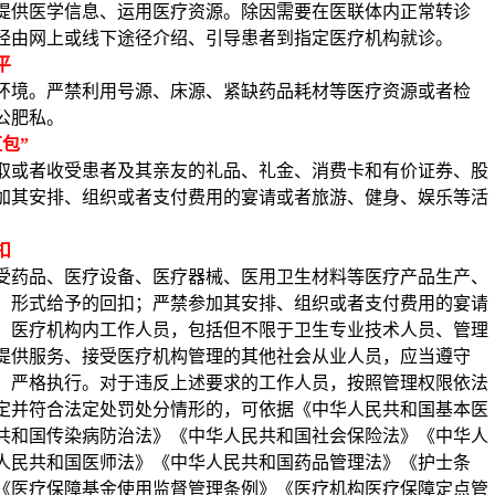
提供医学信息、运用医疗资源。除因需要在医联体内正常转诊
经由网上或线下途径介绍、引导患者到指定医疗机构就诊。
平
环境。严禁利用号源、床源、紧缺药品耗材等医疗资源或者检
公肥私。
红包”
取或者收受患者及其亲友的礼品、礼金、消费卡和有价证券、股
加其安排、组织或者支付费用的宴请或者旅游、健身、娱乐等活
扣
受药品、医疗设备、医疗器械、医用卫生材料等医疗产品生产、
、形式给予的回扣；严禁参加其安排、组织或者支付费用的宴请
。医疗机构内工作人员，包括但不限于卫生专业技术人员、管理
提供服务、接受医疗机构管理的其他社会从业人员，应当遵守
、严格执行。对于违反上述要求的工作人员，按照管理权限依法
定并符合法定处罚处分情形的，可依据《中华人民共和国基本医
共和国传染病防治法》《中华人民共和国社会保险法》《中华人
人民共和国医师法》《中华人民共和国药品管理法》《护士条
《医疗保障基金使用监督管理条例》《医疗机构医疗保障定点管