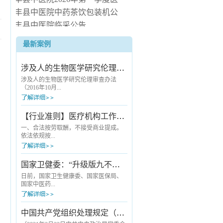
疗服务信息社会公开
长丰县中医院中药茶饮包装机公
开询价公告
长丰县中医院临采公告
长丰县中医院询价公告
最新案例
长丰县中医院病房电热水器安装
服务项目（二次） 中标候选人公
涉及人的生物医学研究伦理审查办法
示
涉及人的生物医学研究伦理审查办法
（2016年10月...
12日国家卫生和计划生育委员会令第11
【行业准则】医疗机构工作人员廉洁从业九项准则
号公布 自2016年12月1日起施行） 第一
章 总则 第一条 为保护人的生命和健
一、合法按劳取酬，不接受商业提成。
康，维护人的尊严，尊重和保护受试者
依法依规按...
的合法权益，规范涉及人的生物医学研
究伦理审查工作，制定本办法。第二
条 本办法适用于各级各类医疗卫生机
劳取酬。严禁利用执业之便开单提成；
国家卫健委：“升级版九不准”发布《医疗机构工作人员廉洁从业九项准则》
构开展涉及人的生物医学研究伦理审查
严禁以商业目的进行统方；除就诊医院
工作。第三条 本办法所称涉及人的...
所在医联体的其他医疗机构，以及被纳
日前，国家卫生健康委、国家医保局、
入医保“双通道”管理的定点零售药店外，
国家中医药...
严禁安排患者到其他指定地点购买医药
耗材等产品；严禁向患者推销商品或服
务并从中谋取私利；严禁接受互联网企
局联合发布《关于印发医疗机构工作人
中国共产党组织处理规定（试行）
业与开处方配药有关的费用。二、严守
员廉洁从业九项准则的通知》，对为广