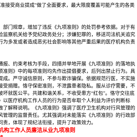
不准接受商业提成”做了全面要求，最大限度覆盖可能产生的各类
、部门规章，增加了违反《九项准则》的处罚参考依据。对于有
检监察机关给予党纪政务处分；涉嫌犯罪的，移送司法机关追究
行为多发或者造成恶劣社会影响等其他严重后果的医疗机构负责
通报、约束考核为手段，四措并举地开展《九项准则》的落地执
项准则》中的每项准则均先作出提倡要求，后列出禁止行为。具
提成。严守诚信原则，不参与欺诈骗保。依据规范行医，不实施
接受捐赠。恪守保密准则，不泄露患者隐私。服从诊疗需要，不
破坏就医公平。共建和谐关系，不收受患方
“红包”。恪守交往底
》以医疗机构工作人员的行为是否牟取个人利益为评价判断标
做了解释说明。《九项准则》强调了医疗卫生机构对行风管理的
风管理的监督责任。尤其强调对未能落实《九项准则》的行政部
问责，体现了规纪法衔接，提升了政策效力。
机构工作人员廉洁从业
九项准则