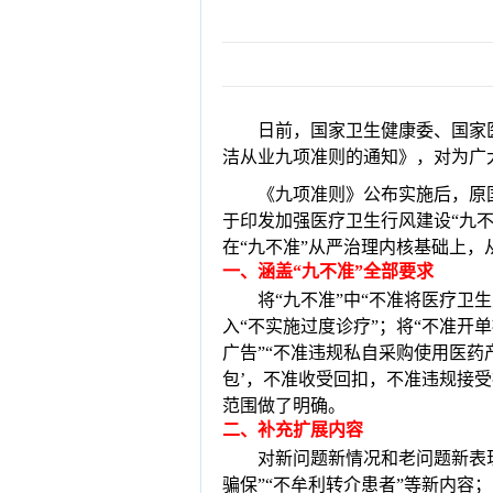
日前，国家卫生健康委、国家
洁从业九项准则的通知》，对为广
《九项准则》公布实
施后，原
于印发加强医疗卫生行风建设“九不
在“九不准”从
严治理内核基础上，
一
、
涵盖“九不准”全部要求
将
“九不准”中“不准将医疗卫
入“不实施过度诊疗”；将“不准开
广告”“不准违规私自采购使用医药产
包’，不准收受回扣，不准违规接
范围做了明确。
二
、
补充扩展内容
对新问题新情况和老问题新表
骗保”“不牟利转介患者”等新内容