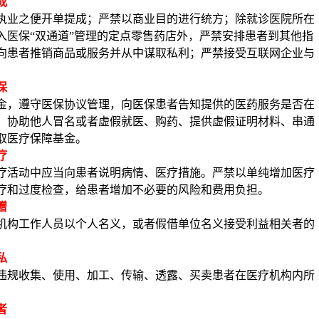
成
执业之便开单提成；严禁以商业目的进行统方；除就诊医院所在
入医保
“双通道”管理的定点零售药店外，严禁安排患者到其他指
向患者推销商品或服务并从中谋取私利；严禁接受互联网企业与
保
金，遵守医保协议管理，向医保患者告知提供的医药服务是否在
、协助他人冒名或者虚假就医、购药、提供虚假证明材料、串通
取医疗保障基金。
疗
疗活动中应当向患者说明病情、医疗措施。严禁以单纯增加医疗
疗和过度检查，给患者增加不必要的风险和费用负担。
赠
机构工作人员以个人名义，或者假借单位名义接受利益相关者的
私
违规收集、使用、加工、传输、透露、买卖患者在医疗机构内所
。
者