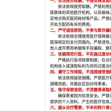
一、合法按劳取酬，不接受商业提
依法依规按劳取酬。严禁利用
医联体的其他医疗机构，以及被纳
定地点购买医药耗材等产品；严禁
开处方配药有关的费用。
二、严守诚信原则，不参与欺诈骗
依法依规合理使用医疗保障基
医保规定的支付范围内。严禁诱导
他人虚开费用单据等手段骗取、套
三、依据规范行医，不实施过度诊
严格执行各项规章制度，在诊
机构收入或谋取私利为目的过度治
四、遵守工作规程，不违规接受捐
依法依规接受捐赠。严禁医疗
捐赠资助，并据此区别对待患者。
五、恪守保密准则，不泄露患者隐
确保患者院内信息安全。严禁
提供的个人资料、产生的医疗信息
六、服从诊疗需要，不牟利转介患