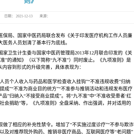
则》
日期：
2021-12-13
来源：
医保局、国家中医药局联合发布《关于印发医疗机构工作人员廉
大医务人员划清了基本行为底线。
国家卫生计生委与国家中医药管理局
2013年12月联合印发的《关
准”的通知》（以下简称“九不准”）同时废止。《九项准则》是
从内容到形式的升级完善，具体表现为：
生人员个人收入与药品和医学检查收入挂钩”“不准违规收费”归纳
单提成”“不准为商业目的统方”“不准参与推销活动和违规发布医疗
品”归纳入“不接受商业提成”。将“九不准”中“不准收受患者‘红
受社会捐助”等，《九项准则》全盘采纳、作出强调，并对适用的
现做了相应的补充性禁令。增加了
“不实施过度诊疗”“不参与欺诈
；以及对推荐院外购药、推销非医疗商品、互联网医疗等“老问题”