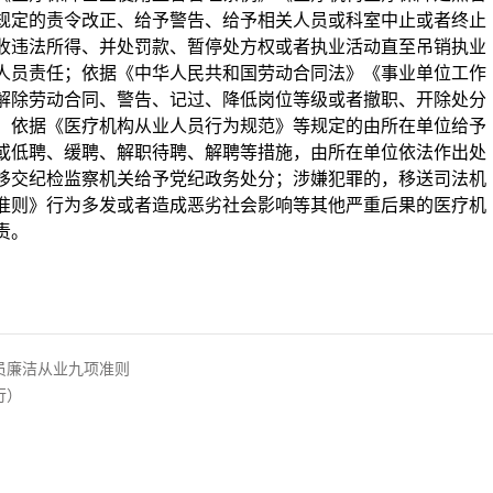
规定的责令改正、给予警告、给予相关人员或科室中止或者终止
收违法所得、并处罚款、暂停处方权或者执业活动直至吊销执业
人员责任；依据《中华人民共和国劳动合同法》《事业单位工作
解除劳动合同、警告、记过、降低岗位等级或者撤职、开除处分
；依据《医疗机构从业人员行为规范》等规定的由所在单位给予
或低聘、缓聘、解职待聘、解聘等措施，由所在单位依法作出处
移交纪检监察机关给予党纪政务处分；涉嫌犯罪的，移送司法机
准则》行为多发或者造成恶劣社会影响等其他严重后果的医疗机
责。
员廉洁从业九项准则
行）