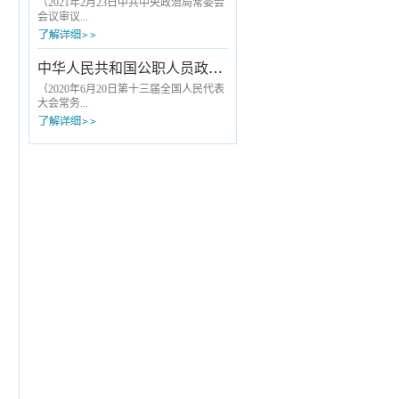
诚信原则，不参与欺诈骗保。依法依规
大医务人员划清了基本行为底线。《九
（2021年2月23日中共中央政治局常委会
合理使用医疗保障基金，遵守医保协议
项准则》公布实施后，原国家卫生计生
会议审议...
管理，向医保...
委与国家中医药管理局2013年12月联合
印发的《关于印发加强医疗卫生行风建
设“九不准”的通知》（以下简称“九不
批准，2021年3月19日中共中央办公厅发
中华人民共和国公职人员政务处分法
准”）同时废止。《九项准则》是在“九不
布）第一条 为了落实全面从严治党要
准”从严治理内核基础上，从内容到形式
求，规范组织处理工作，根据《中国共
（2020年6月20日第十三届全国人民代表
的升级完善，具体表现为：一、涵盖
产党章程》和有关党内法规，制定本规
大会常务...
“九...
定。第二条 组织处理工作坚持以习近
平新时代中国特色社会主义思想为指
导，贯彻新时代党的建设总要求和新时
委员会第十九次会议通过） 第一
代党的组织路线，落实从严管理监督要
章 总 则 第一条 为了规范政
求，严肃处理对党不忠、从政不廉、为
务处分，加强对所有行使公权力的公职
官不为、品行不端等问题，督促领导干
人员的监督，促进公职人员依法履职、
部不...
秉公用权、廉洁从政从业、坚持道德操
守，根据《中华人民共和国监察法》，
制定本法。 第二条 本法适用于监
察机关对违法的公职人员给予政务处分
的活动。 本法第二章、第三章适用
于公职人员任免机关、单位对违法的公
职人...