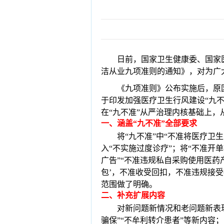
日前，国家卫生健康委、国家
洁从业九项准则的通知》，对为广
《九项准则》公布实
施后，原
于印发加强医疗卫生行风建设“九不
在“九不准”从
严治理内核基础上，
一
、
涵盖“九不准”全部要求
将
“九不准”中“不准将医疗卫
入“不实施过度诊疗”；将“不准开
广告”“不准违规私自采购使用医药产
包’，不准收受回扣，不准违规接
范围做了明确。
二
、
补充扩展内容
对新问题新情况和老问题新表
骗保”“不牟利转介患者”等新内容