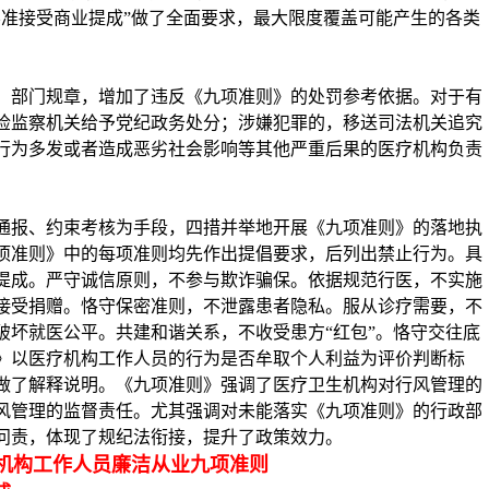
不准接受商业提成”做了全面要求，最大限度覆盖可能产生的各类
、部门规章，增加了违反《九项准则》的处罚参考依据。对于有
检监察机关给予党纪政务处分；涉嫌犯罪的，移送司法机关追究
行为多发或者造成恶劣社会影响等其他严重后果的医疗机构负责
通报、约束考核为手段，四措并举地开展《九项准则》的落地执
项准则》中的每项准则均先作出提倡要求，后列出禁止行为。具
提成。严守诚信原则，不参与欺诈骗保。依据规范行医，不实施
接受捐赠。恪守保密准则，不泄露患者隐私。服从诊疗需要，不
破坏就医公平。共建和谐关系，不收受患方
“红包”。恪守交往底
》以医疗机构工作人员的行为是否牟取个人利益为评价判断标
做了解释说明。《九项准则》强调了医疗卫生机构对行风管理的
风管理的监督责任。尤其强调对未能落实《九项准则》的行政部
问责，体现了规纪法衔接，提升了政策效力。
机构工作人员廉洁从业
九项准则