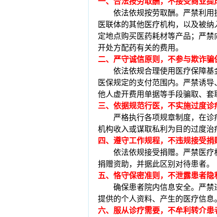
一、合法按劳取酬，不接受商业提
依法依规按劳取酬。严禁利用
医联体的其他医疗机构，以及被纳
定地点购买医药耗材等产品；严禁
开处方配药有关的费用。
二、严守诚信原则，不参与欺诈骗
依法依规合理使用医疗保障基
医保规定的支付范围内。严禁诱导
他人虚开费用单据等手段骗取、套
三、依据规范行医，不实施过度诊
严格执行各项规章制度，在诊
机构收入或谋取私利为目的过度治
四、遵守工作规程，不违规接受捐
依法依规接受捐赠。严禁医疗
捐赠资助，并据此区别对待患者。
五、恪守保密准则，不泄露患者隐
确保患者院内信息安全。严禁
提供的个人资料、产生的医疗信息
六、服从诊疗需要，不牟利转介患