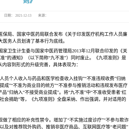
则》
日期：
2021-12-13
来源：
医保局、国家中医药局联合发布《关于印发医疗机构工作人员廉
大医务人员划清了基本行为底线。
国家卫生计生委与国家中医药管理局
2013年12月联合印发的《关
准”的通知》（以下简称“九不准”）同时废止。《九项准则》是
从内容到形式的升级完善，具体表现为：
生人员个人收入与药品和医学检查收入挂钩”“不准违规收费”归纳
单提成”“不准为商业目的统方”“不准参与推销活动和违规发布医疗
品”归纳入“不接受商业提成”。将“九不准”中“不准收受患者‘红
受社会捐助”等，《九项准则》全盘采纳、作出强调，并对适用的
现做了相应的补充性禁令。增加了
“不实施过度诊疗”“不参与欺诈
；以及对推荐院外购药、推销非医疗商品、互联网医疗等“老问题”