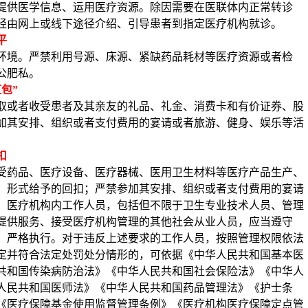
提供医学信息、运用医疗资源。除因需要在医联体内正常转诊
经由网上或线下途径介绍、引导患者到指定医疗机构就诊。
平
环境。严禁利用号源、床源、紧缺药品耗材等医疗资源或者检
公肥私。
红包”
取或者收受患者及其亲友的礼品、礼金、消费卡和有价证券、股
加其安排、组织或者支付费用的宴请或者旅游、健身、娱乐等活
扣
受药品、医疗设备、医疗器械、医用卫生材料等医疗产品生产、
、形式给予的回扣；严禁参加其安排、组织或者支付费用的宴请
。医疗机构内工作人员，包括但不限于卫生专业技术人员、管理
提供服务、接受医疗机构管理的其他社会从业人员，应当遵守
、严格执行。对于违反上述要求的工作人员，按照管理权限依法
定并符合法定处罚处分情形的，可依据《中华人民共和国基本医
共和国传染病防治法》《中华人民共和国社会保险法》《中华人
人民共和国医师法》《中华人民共和国药品管理法》《护士条
《医疗保障基金使用监督管理条例》《医疗机构医疗保障定点管