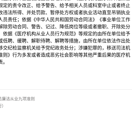
规定的责令改正、给予警告、给予相关人员或科室中止或者终止
收违法所得、并处罚款、暂停处方权或者执业活动直至吊销执业
人员责任；依据《中华人民共和国劳动合同法》《事业单位工作
解除劳动合同、警告、记过、降低岗位等级或者撤职、开除处分
；依据《医疗机构从业人员行为规范》等规定的由所在单位给予
或低聘、缓聘、解职待聘、解聘等措施，由所在单位依法作出处
移交纪检监察机关给予党纪政务处分；涉嫌犯罪的，移送司法机
准则》行为多发或者造成恶劣社会影响等其他严重后果的医疗机
责。
员廉洁从业九项准则
行）