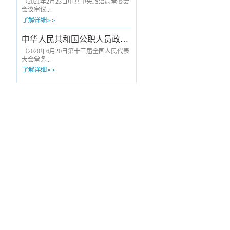
诚信原则，不参与欺诈骗保。依法依规
大医务人员划清了基本行为底线。《九
（2021年2月23日中共中央政治局常委会
合理使用医疗保障基金，遵守医保协议
项准则》公布实施后，原国家卫生计生
会议审议...
管理，向医保...
委与国家中医药管理局2013年12月联合
印发的《关于印发加强医疗卫生行风建
设“九不准”的通知》（以下简称“九不
批准，2021年3月19日中共中央办公厅发
中华人民共和国公职人员政务处分法
准”）同时废止。《九项准则》是在“九不
布）第一条 为了落实全面从严治党要
准”从严治理内核基础上，从内容到形式
求，规范组织处理工作，根据《中国共
（2020年6月20日第十三届全国人民代表
的升级完善，具体表现为：一、涵盖
产党章程》和有关党内法规，制定本规
大会常务...
“九...
定。第二条 组织处理工作坚持以习近
平新时代中国特色社会主义思想为指
导，贯彻新时代党的建设总要求和新时
委员会第十九次会议通过） 第一
代党的组织路线，落实从严管理监督要
章 总 则 第一条 为了规范政
求，严肃处理对党不忠、从政不廉、为
务处分，加强对所有行使公权力的公职
官不为、品行不端等问题，督促领导干
人员的监督，促进公职人员依法履职、
部不...
秉公用权、廉洁从政从业、坚持道德操
守，根据《中华人民共和国监察法》，
制定本法。 第二条 本法适用于监
察机关对违法的公职人员给予政务处分
的活动。 本法第二章、第三章适用
于公职人员任免机关、单位对违法的公
职人...