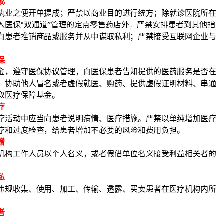
成
执业之便开单提成；严禁以商业目的进行统方；除就诊医院所在
入医保
“双通道”管理的定点零售药店外，严禁安排患者到其他指
向患者推销商品或服务并从中谋取私利；严禁接受互联网企业与
保
金，遵守医保协议管理，向医保患者告知提供的医药服务是否在
、协助他人冒名或者虚假就医、购药、提供虚假证明材料、串通
取医疗保障基金。
疗
疗活动中应当向患者说明病情、医疗措施。严禁以单纯增加医疗
疗和过度检查，给患者增加不必要的风险和费用负担。
赠
机构工作人员以个人名义，或者假借单位名义接受利益相关者的
私
违规收集、使用、加工、传输、透露、买卖患者在医疗机构内所
。
者