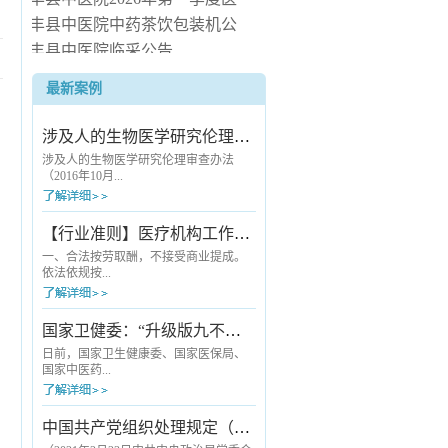
疗服务信息社会公开
长丰县中医院中药茶饮包装机公
开询价公告
长丰县中医院临采公告
长丰县中医院询价公告
最新案例
长丰县中医院病房电热水器安装
服务项目（二次） 中标候选人公
涉及人的生物医学研究伦理审查办法
示
涉及人的生物医学研究伦理审查办法
（2016年10月...
12日国家卫生和计划生育委员会令第11
【行业准则】医疗机构工作人员廉洁从业九项准则
号公布 自2016年12月1日起施行） 第一
章 总则 第一条 为保护人的生命和健
一、合法按劳取酬，不接受商业提成。
康，维护人的尊严，尊重和保护受试者
依法依规按...
的合法权益，规范涉及人的生物医学研
究伦理审查工作，制定本办法。第二
条 本办法适用于各级各类医疗卫生机
劳取酬。严禁利用执业之便开单提成；
国家卫健委：“升级版九不准”发布《医疗机构工作人员廉洁从业九项准则》
构开展涉及人的生物医学研究伦理审查
严禁以商业目的进行统方；除就诊医院
工作。第三条 本办法所称涉及人的...
所在医联体的其他医疗机构，以及被纳
日前，国家卫生健康委、国家医保局、
入医保“双通道”管理的定点零售药店外，
国家中医药...
严禁安排患者到其他指定地点购买医药
耗材等产品；严禁向患者推销商品或服
务并从中谋取私利；严禁接受互联网企
局联合发布《关于印发医疗机构工作人
中国共产党组织处理规定（试行）
业与开处方配药有关的费用。二、严守
员廉洁从业九项准则的通知》，对为广