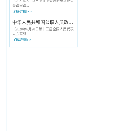
诚信原则，不参与欺诈骗保。依法依规
大医务人员划清了基本行为底线。《九
（2021年2月23日中共中央政治局常委会
合理使用医疗保障基金，遵守医保协议
项准则》公布实施后，原国家卫生计生
会议审议...
管理，向医保...
委与国家中医药管理局2013年12月联合
印发的《关于印发加强医疗卫生行风建
设“九不准”的通知》（以下简称“九不
批准，2021年3月19日中共中央办公厅发
中华人民共和国公职人员政务处分法
准”）同时废止。《九项准则》是在“九不
布）第一条 为了落实全面从严治党要
准”从严治理内核基础上，从内容到形式
求，规范组织处理工作，根据《中国共
（2020年6月20日第十三届全国人民代表
的升级完善，具体表现为：一、涵盖
产党章程》和有关党内法规，制定本规
大会常务...
“九...
定。第二条 组织处理工作坚持以习近
平新时代中国特色社会主义思想为指
导，贯彻新时代党的建设总要求和新时
委员会第十九次会议通过） 第一
代党的组织路线，落实从严管理监督要
章 总 则 第一条 为了规范政
求，严肃处理对党不忠、从政不廉、为
务处分，加强对所有行使公权力的公职
官不为、品行不端等问题，督促领导干
人员的监督，促进公职人员依法履职、
部不...
秉公用权、廉洁从政从业、坚持道德操
守，根据《中华人民共和国监察法》，
制定本法。 第二条 本法适用于监
察机关对违法的公职人员给予政务处分
的活动。 本法第二章、第三章适用
于公职人员任免机关、单位对违法的公
职人...