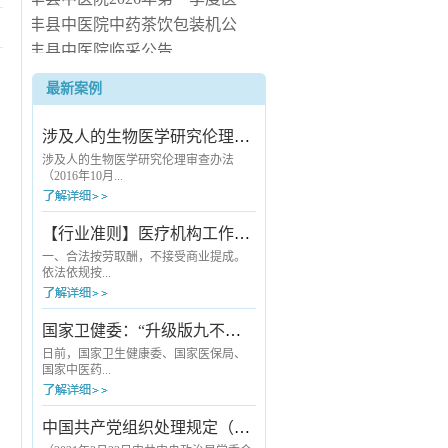
疗服务信息社会公开
长丰县中医院中药茶饮包装机公
开询价公告
长丰县中医院临采公告
长丰县中医院询价公告
最新案例
长丰县中医院病房电热水器安装
服务项目（二次） 中标候选人公
涉及人的生物医学研究伦理审查办法
示
涉及人的生物医学研究伦理审查办法
（2016年10月...
12日国家卫生和计划生育委员会令第11
【行业准则】医疗机构工作人员廉洁从业九项准则
号公布 自2016年12月1日起施行） 第一
章 总则 第一条 为保护人的生命和健
一、合法按劳取酬，不接受商业提成。
康，维护人的尊严，尊重和保护受试者
依法依规按...
的合法权益，规范涉及人的生物医学研
究伦理审查工作，制定本办法。第二
条 本办法适用于各级各类医疗卫生机
劳取酬。严禁利用执业之便开单提成；
国家卫健委：“升级版九不准”发布《医疗机构工作人员廉洁从业九项准则》
构开展涉及人的生物医学研究伦理审查
严禁以商业目的进行统方；除就诊医院
工作。第三条 本办法所称涉及人的...
所在医联体的其他医疗机构，以及被纳
日前，国家卫生健康委、国家医保局、
入医保“双通道”管理的定点零售药店外，
国家中医药...
严禁安排患者到其他指定地点购买医药
耗材等产品；严禁向患者推销商品或服
务并从中谋取私利；严禁接受互联网企
局联合发布《关于印发医疗机构工作人
中国共产党组织处理规定（试行）
业与开处方配药有关的费用。二、严守
员廉洁从业九项准则的通知》，对为广