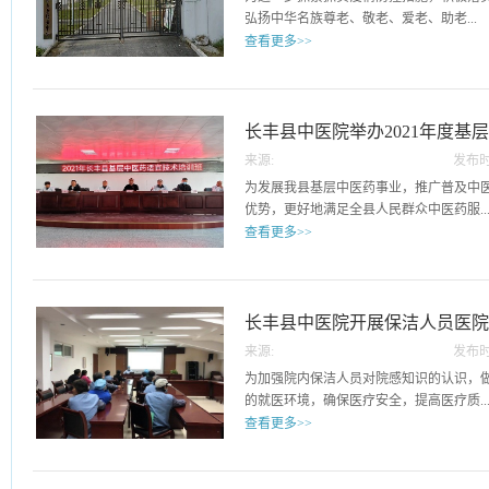
常见病诊疗检查、健康咨询等为群众答疑
弘扬中华名族尊老、敬老、爱老、助老...
治疗建议和健康指导，倡导居民健康生活
查看更多>>
分发挥扎实的专业功底，无论是健康咨询
职尽责的为社区居民服务。“我听说今天义
的传统美德，12月13日下午，长丰县中
不错，不仅有专家义诊，还有药品发放，还
老院，为行走不便的70余名老人开展上门
河畔小区的杨阿姨高兴地说。他们的服务
便的老年人，医护人员和工作人员耐心地
长丰县中医院举办2021年度基
的一致称赞。本次义诊活动在兴湖社区的
顺利完成检测。“请您摘下口罩，请您抬下头
通过开展本次义诊活动，加强了健康科普
来源:
发布时
班
采样人员动作娴熟，态度和蔼。有部分老
了健康理念。我院医护人员热心服务群众
15
为发展我县基层中医药事业，推广普及中
样工作人员就到床头为老人采样。老人们纷
时，义诊专家们优质的诊疗服务，也受到
优势，更好地满足全县人民群众中医药服..
谢工作人员上门为老人提供核酸检测服务，
营造了主题教育的良好氛围，充分展现了
查看更多>>
老人们都十分配合医护人员的工作，现场
貌。
然有序。全院上下齐心协力共同抗击疫情
务需求，12月14日上午，由县卫健委主办，
情和聚集性疫情，保障院内老人及工作人
长丰县基层中医药适宜技术培训班”在长
县各乡镇64名基层医疗卫生人员参加了本
长丰县中医院开展保洁人员医
效果，我院精心安排有丰富中医理论知识
来源:
发布时
干中医师担任培训讲师，还特别邀请安徽
10
为加强院内保洁人员对院感知识的认识，
专家进行授课和临床指导。本次开幕式由
的就医环境，确保医疗安全，提高医疗质..
翟江华主持。首先，中医院院长方锐代表
查看更多>>
健委对本次培训班的大力支持表示感谢，
来表示欢迎。希望大家通过此次培训，发
量。12月9日下午，长丰县中医院感科组
的独特优势和作用，提高基层卫生院及村
会议室进行“保洁人员院感知识”培训。院