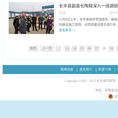
务人员使用中医药治疗常见病、多发病的
消毒、医疗废物收集、个人防护、疫情防控
长丰县副县长陶程深入一线调
力缓解群众看病难、看病贵等问题。县卫
保洁人员进行现场指导及培训。通过围绕
医药有着悠久的历史和广泛的群众基础，
来源:
发布时
目建设情况
人员对待日常工作中要不断加强学习，更
尤其是在基层有着相对稳定的医疗服务需
09
12月8日上午，长丰县政府党组成员、副
常识，不断提高自我的工作技能、服务水
方法，有效开展基层中医药预防保健、康
目建设施工现场，对项目建设情况进行专..
着医院各个病区及门诊的环境清扫和消毒
的诊疗服务，逐步建立起能够满足基层中
查看更多>>
播途径，控制医院感染起着不容忽视的作
伍。此次培训旨在贯彻落实国家“十四五'
训，使保洁员充分认识到环境清洁消毒对
求，聚焦基层群众看病就医、防病治病的
项督导检查。县卫健委党委书记、主任黄
高了保洁员的清洁消毒及职业防护的知识
挥中医药适宜技术在基层的独特优势和作
同检查。在施工现场，副县长陶程一行实
染风险、保障我院医疗安全起到了有力的
医药服务能力。
首页
上一页
...
13
14
15
16
17
18
19
情况及下一步施工计划，并就项目当前建
期间，陶程关切的询问目前尚有哪些困难
全，鼓励他们鼓足干劲，要一鼓作气保质
责人介绍了该项目的当前进度情况，并且
新闻动态
医生简介
科室介绍
主体封顶，力争在明年五月底前完成主楼
陶程指出，中医院新院区建设项目是我县
Copyright ©2005 - 2013 长丰县中医院
关注和期待的民生工程，事关老百姓的健
量和安全管理，逐项梳理待完成建设内容
地址：安徽省合
姓早日受益。施工、监理单位要始终把安
皖
工、文明施工，严格每一道工序、严把每
要积极主动关心工程、支持工程，提供优
设工程如期完工，让人民群众早日受益。
中国建筑第八工程局有限公司和深圳市建