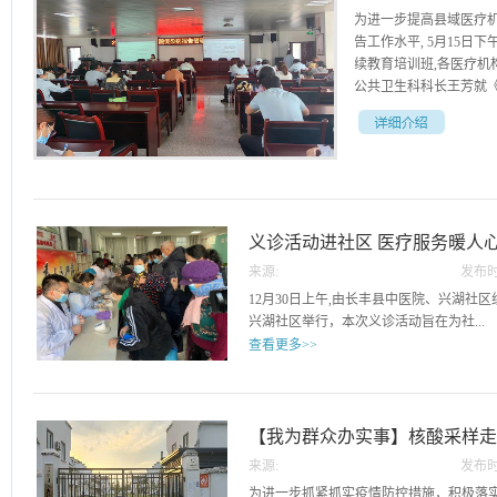
为进一步提高县域医疗
告工作水平, 5月15日
续教育培训班,各医疗机
公共卫生科科长王芳就《传
》、传染病疫情报告管
内容进行了培训，重点强
基层医疗机构作为传染
的重任。通过此次培训
义诊活动进社区 医疗服务暖人
预防工作提供了强力支
来源:
发布时
31
12月30日上午,由长丰县中医院、兴湖社区
兴湖社区举行，本次义诊活动旨在为社...
查看更多>>
区的居民提供社区医疗资源连接，让更多
务，并加强对自身健康状况的了解。市场
代本玲以及康复科、眼科、心电图室、体
【我为群众办实事】核酸采样
待每一位前来义诊的居民，细心倾听他们
来源:
发布时
压、血糖、眼科疾病筛查以及心电图检查
16
为进一步抓紧抓实疫情防控措施，积极落实