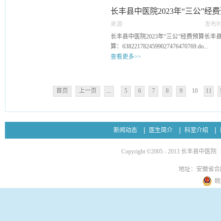
长丰县中医院2023年“三公”经
来源:
发布时
12
长丰县中医院2023年“三公”经费预算长丰县
算：6382217824599027476470769.do...
查看更多>>
cx
首页
上一页
...
5
6
7
8
9
10
11
新闻动态
医生简介
科室介绍
Copyright ©2005 - 2013 长丰县中医院
地址：安徽省合
皖