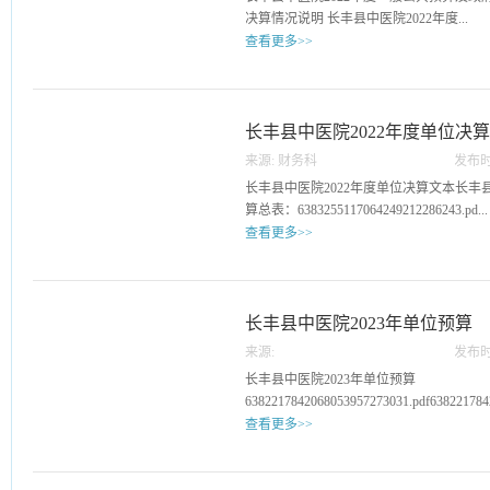
们将全力应对此次支原体感染就诊高峰。”
决算情况说明 长丰县中医院2022年度...
县中医院儿科分为儿科门诊和儿科病房,儿
查看更多>>
儿，24小时对外接诊。能够诊治小儿各种
穴位贴敷及中医中药免疫调节等特色诊疗
“三公”经费决算公开：63832551241529728190
继续秉承“一切以患者为中心”的服务理念
质的医疗服务,为祖国花朵的健康成长保驾
长丰县中医院2022年度单位决
人：梁云终审：轩传顺
来源:
财务科
发布时
27
长丰县中医院2022年度单位决算文本长丰县
算总表：6383255117064249212286243.pd...
查看更多>>
f长丰县中医院2022年度单位决算目录：
6383667363051567164736665.doc
长丰县中医院2023年单位预算
来源:
发布时
12
长丰县中医院2023年单位预算
6382217842068053957273031.pdf638221784
查看更多>>