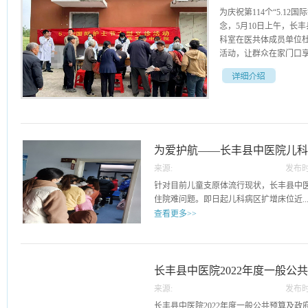
为庆祝第114个“5.1
念，5月10日上午，长
科室在医共体成员单位杜
活动，让群众在家门口享受
中医药健康服务。活动
众开展疾病问诊，体格
供免费测量血压、血糖
传手册，四季天使志愿
为爱护航——长丰县中医院儿
题演示耳穴压豆、虎符
术，邀请居民现场体验
来源:
发布时
义诊活动，立足于群众
15
针对目前儿童支原体流行现状，长丰县中
为通俗易懂的科普活动
住院难问题。即日起儿科病区扩增床位近..
的护理服务，为增进群众
查看更多>>
续提升护理技术，优化
伟 终审：轩传顺
二十张，以缓解儿童看病就医需求。为了
筹部署扩增前期准备工作，包括:设备配备
人员共同努力下，大家开足马力，软件硬
长丰县中医院2022年度一般公
工作。“我们曾在新冠疫情常态化下服从
来源:
发布时
政拨款“三公”经费决算情况说明
援各个科室，为防疫贡献一份力量。如今
10
长丰县中医院2022年度一般公共预算及政