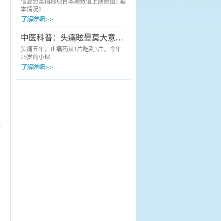
中医适宜技术科普服务搬到献血现场，
专家正耐心地询问病情、细致查体——
信息分类指标项目本期数值上期数值1.基
为每一位“热血英雄”送上了一份量身定...
他就是来自安徽中医药大学第一附属医
本情况1....
院（省中医院）的肝胆外科主任曹葆
强。“以前去省城看病，起个大早，回来
天都黑了，操心又费事。”这是长丰县许
1 重点（特色）专科国家级00省 级22市
中医科普：头痛眩晕莫大意，可能是胆经在“报警”！
多患者曾经的共同感受。但如今，这样
级44院 级001.2 “江淮名医”人数001.3 床
的“折腾”成了历史。不用跑省城，名医就
医比221.4 床护比3.23.22.医疗费用2.1 门
头痛五年，止痛药从1片吃到3片。今年
在身边“老人家，您的血压有点高，给您
诊患者人均医疗费用（元）
25岁的小伙...
调整...
151.56148.882.2 住院患者人均医疗费用
（元）4114.063998.662.3 医疗机构住院
患者单病种平均费用（见附件2）2.4 基
子邵某洋，家住长丰县罗塘乡邵集村，
本医保实际报销比例（%...
是一位草莓种植户。说起自己的头痛
史，他苦不堪言：“持续性疼痛多年，时
轻时重，如果劳累多了、睡姿不当就会
加重，有时候还天旋地转，站都站不
稳。”五年来，患者邵某洋由于种草莓比
较忙，一直没时间到医院看过，头疼就
吃止痛药。起初吃一片能管半天，后来
加到三片，效果却越来越差。“累很了或
者睡不好觉，头就炸开一样。”小伙子
说，因为头...