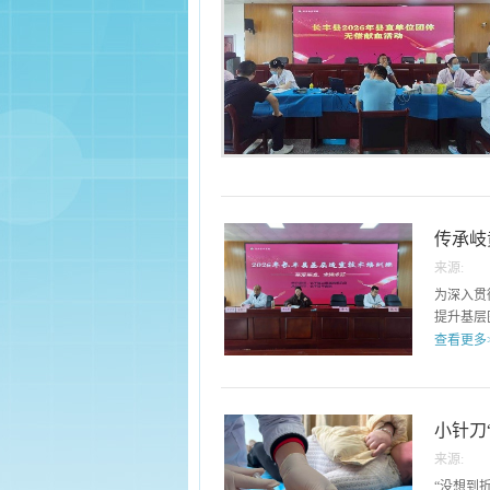
传承岐
来源:
为深入贯
提升基层
查看更多
大群众在
月12日
中医适宜
小针刀
钰媛，县
来源:
全县医共
“没想到