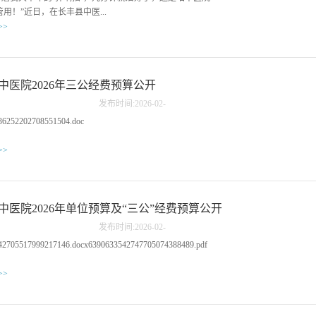
0余人参加培训。开班仪式由县中医院副院长轩传顺主持。仪式
力。医护人员还现场发放了中药养生茶饮配方折页，普及“药食同源”知识，
管用！”近日，在长丰县中医...
健委医政科陆钰媛作动员讲话。她强调，中医药是中华民族的
指导大家如何在夏季通过简便验廉的中医药方法进行自我调养。针对部分献
>>
医适宜技术是基层医疗服务的“金刚钻”。她要求全体学员：一
血者反映“平时工作久坐，肩膀一直僵硬”等身体不适症状。中医护理人员将
识，珍惜机会，深刻理解推广适宜技术对于缓解群众“看病
专业的中医知识转化为通俗易懂的科普内容，让献血者在放松身心的同时，
医特色门诊，刚刚接受完治疗的余阿姨一边灵活地活动着拇
贵”的重要意义；二是学深悟透，掌握精髓，不仅要学好理
也学到了实用的...
兴奋地向候诊的病友“推销”起自己的亲身体验——小针刀疗
练好实操，确保“听得懂、学得会、用得上”；三是严守纪律，
生活中，许多市民会突然发现自己的手指伸不直或回不了弯，
中医院2026年三公经费预算公开
，展现基层医务工作者的良好风貌，切实将所学技术转化为服
时还会发出“咔哒”的弹响声，伴随着钻心的疼痛。这便是俗称
众的过硬本领。县中医院副院长轩传顺在致辞中表示，作为全
发布时间:
2026
-
02
-
指”或“弹响指”，医学上称为屈指肌腱狭窄性腱鞘。该病多因手
事业的龙头单位，县中医院精心遴选了院内骨科、康复科、治
10
36252202708551504.doc
损，导致肌腱与腱鞘发生无菌性炎症，局部增生、水肿，形成
多名经验丰富的骨干医师组成师资团队。本期培训紧贴基层实
，阻碍手指活动。长期以来，患者往往陷入两难：保守治疗效果
围绕针灸、推拿、拔罐以及穴位贴敷等10余项实用技术展开，
>>
封闭针担心副作用与复发，做开放手术又怕切口大、恢复期长
分为理论授课、实操演示和临床跟师三个环节，旨在通过“手
生活。如今，这一困扰在长丰县中医院有了更优的解决方案。
教学，确保参训学员学有所成、学以致用。开班仪式结束后，
院骨科中医特色门诊已熟练开展小针刀治疗技术，仅凭一枚直
正式开讲。医院特别邀了请安徽省中医药大学第二附属医院一
毫米的针刀，便能为患者精准“解锁”卡住的关节，让他们重获
师、国家青年岐黄学者、副院长李飞，安徽省中医药大学第一
中医院2026年单位预算及“三公”经费预算公开
。在治疗室内，主治医师郭振兴正为一名腱鞘炎患者进行治
主任医师王正，分别以《“小针刀”的临床应用》和《“浮针”的
、消毒、麻醉，准备工作就绪后，郭医生手持针刀，稳稳刺入
》为题，各自结合临床典型案例，详细讲解了两种不同治疗方
发布时间:
2026
-
02
-
根部的硬结处。针尖穿过皮肤，精准抵达增厚的腱鞘，通过轻
常见病中的操作要点及注意事项，现场互动频繁，学习氛围浓
10
42705517999217146.docx6390633542747705074388489.pdf
与剥离，狭窄的“通道”被打开。整个过程仅耗时几分钟，患者
，本次培训将分期分批进行。县中医院将对参训学员进...
的手指当即恢复自如，疼痛感也大幅减轻。“这就是小针刀疗
>>
妙结合了中医的‘针’和西医的‘刀’的双重优势。”郭振兴介绍
既具有针灸针疏通经络、调和气血的作用，又能在病灶部位起
剥离粘连组织的‘刀’的作用，是一种介于手术与非手术之间的