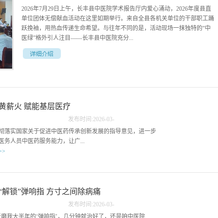
2026年7月29日上午，长丰县中医院学术报告厅内爱心涌动，2026年度县直
长丰
单位团体无偿献血活动在这里如期举行。来自全县各机关单位的干部职工踊
跃挽袖，用热血传递生命希望。与往年不同的是，活动现场一抹独特的“中
医绿”格外引人注目——长丰县中医院充分...
发挥中医药特色优势，首次将人工智能（AI）中医经络检测、中药养生代茶
饮、刮痧、艾灸等中医适宜技术科普服务搬到献血现场，为每一位“热血英
雄”送上了一份量身定制的“健康加油包”。在献血休息区，一台搭载了人工智
能技术的中医经络检测仪前吸引了不少献血者。这是长丰县中医院今年新引
黄薪火 赋能基层医疗
进的中医现代化设备，献血者在完成献血后，只需将手掌放置在感应区，短
短几分钟，一份包含经络能量值、脏腑功能分析、体质辨识及个性化调养建
发布时间:
2026
-
03
-
议的详细报告便生成了。“刚献完血，正好让‘机器人’给我把个脉。”一位刚
12
彻落实国家关于促进中医药传承创新发展的指导意见，进一步
完成献血的县直机关干部饶有兴致地体验了一把。据现场医护人员介绍，献
医务人员中医药服务能力，让广...
血后人体气血会有短暂波动，通过中医经络检测仪进行即时评估，能帮助献
>>
血者更直观地了解当前身体状态。检测报告会从中医“气血阴阳”角度给出饮
食、作息及穴位保健指导，让现代科技与传统中医理念相结合，为献血后的
家门口就能享受到“简、便、验、廉”的中医药服务，2026年3
健康恢复提供科学参考。“您刚献完血，来喝一杯我们特制的‘补气血茶饮’，
，由长丰县卫生健康委主办、长丰县中医院承办的“2026年全县
有助于补益元气。”在中药养生代茶饮品鉴区，针对夏季献血后容易出现的
技术培训班”在医院学术报告厅正式开班。县卫健委医政科陆
“解锁”弹响指 方寸之间除病痛
口干、乏力等情况，药剂科特别准备了具有益气养阴、生津止渴功效的茶
中医院党总支副书记赵飞、副院长轩传顺出席开班仪式。来自
饮。“味道很好，喝下去心里暖暖的。”献血者们纷纷表示，这杯茶不仅缓解
发布时间:
2026
-
03
-
体各乡镇卫生院、社区卫生服务中心的技术骨干及乡村医生代
了献血后的轻微不适，更让他们感受到了中医药在日常生活保健中的独特魅
10
折磨我大半年的‘弹响指’，几分钟就治好了，还是咱中医院