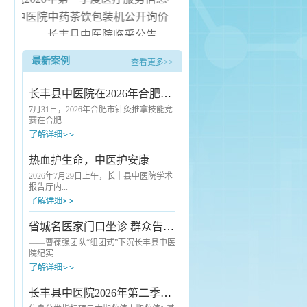
县中医院中药茶饮包装机公开询价公告
长丰县中医院临采公告
长丰县中医院询价公告
最新案例
查看更多>>
长丰县中医院病房电热水器安装服务项目（二次） 中标候选人
长丰县中医院在2026年合肥市针灸推拿技能竞赛中斩获佳绩
7月31日，2026年合肥市针灸推拿技能竞
赛在合肥...
市中医院圆满落幕。本次赛事由合肥市
热血护生命，中医护安康
卫生健康委员会、合肥市总工会联合主
办，汇聚了全市各级各类医疗机构的优
2026年7月29日上午，长丰县中医院学术
秀中医药从业者同台竞技。长丰县卫健
报告厅内...
委高度重视本次赛事，精心统筹部署，
选派长丰县中医院骨干医师组建代表队
参赛。凭借扎实的专业功底与稳定的赛
爱心涌动，2026年度县直单位团体无偿
省城名医家门口坐诊 群众告别“奔波看病难”
场发挥，该院选手王云朋脱颖而出，荣
献血活动在这里如期举行。来自全县各
获推拿技术单项奖三等奖。本次竞赛标
机关单位的干部职工踊跃挽袖，用热血
——曹葆强团队“组团式”下沉长丰县中医
准严苛、考核全面，全方位检验针灸推
传递生命希望。与往年不同的是，活动
院纪实...
拿从业人员...
现场一抹独特的“中医绿”格外引人注目
——长丰县中医院充分发挥中医药特色
优势，首次将人工智能（AI）中医经络
7月24日清晨7点半，长丰县中医院外科
长丰县中医院2026年第二季度医疗服务信息社会公开
检测、中药养生代茶饮、刮痧、艾灸等
诊室门口已经排起了队。诊室里，一位