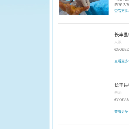
表共计6
的‘绝活’
上，县卫
查看更多
瑰宝，中
是提高认
院二楼中
难、看病
指，一边
论，更要
法。日常
长丰县
服从管理
用力屈伸
务基层群
来源:
的“扳机
县中医药
63906335
指过度劳
未病科等
“卡扣”
际，重点
查看更多
有限，打
课程设置
影响工作
把手”的
近年，该
首场培训
径不足1
级主任医
长丰县
手指自由
附属医院
疗。定位
临床应用
来源:
患者手掌
法在基层
63906335
巧的切割
厚。据悉
原本卡顿
查看更多
法，它巧
道，“它
到切割、