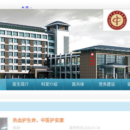
医生简介
科室介绍
医共体
党务建设
热血护生命，中医护安康
来源:
发布时间:
2026
-
07
-
30
长丰