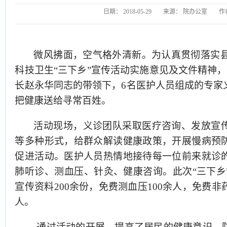
日期：
2018-05-29
来源：
院办公室
作
微
风
拂面
，
空气格外清新
。为认真贯彻落实
科技卫生“三下乡”宣传活动实施意见
及
文件精神，
长赵永华
同志的带领下，
6
名医护人员组成的
专家
把健康
送给
寻常百姓。
活动现场，义诊团队采取医疗咨询、发放宣
等多种形式，给
群众
解读健康政策，开展
慢病
预
促进活动。医护人员热情地接待每一位前来就诊
肺听诊、测血压、
针灸
、健康咨询。
此次
“三下乡
宣传资料
20
0余份，
免费
测血压
100
余人
，免费非
人
。