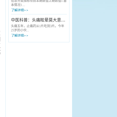
中医适宜技术科普服务搬到献血现场，
专家正耐心地询问病情、细致查体——
信息分类指标项目本期数值上期数值1.基
为每一位“热血英雄”送上了一份量身定...
他就是来自安徽中医药大学第一附属医
本情况1....
院（省中医院）的肝胆外科主任曹葆
强。“以前去省城看病，起个大早，回来
天都黑了，操心又费事。”这是长丰县许
1 重点（特色）专科国家级00省 级22市
中医科普：头痛眩晕莫大意，可能是胆经在“报警”！
多患者曾经的共同感受。但如今，这样
级44院 级001.2 “江淮名医”人数001.3 床
的“折腾”成了历史。不用跑省城，名医就
医比221.4 床护比3.23.22.医疗费用2.1 门
头痛五年，止痛药从1片吃到3片。今年
在身边“老人家，您的血压有点高，给您
诊患者人均医疗费用（元）
25岁的小伙...
定
调整...
151.56148.882.2 住院患者人均医疗费用
用
（元）4114.063998.662.3 医疗机构住院
患者单病种平均费用（见附件2）2.4 基
子邵某洋，家住长丰县罗塘乡邵集村，
复
本医保实际报销比例（%...
是一位草莓种植户。说起自己的头痛
达
史，他苦不堪言：“持续性疼痛多年，时
轻时重，如果劳累多了、睡姿不当就会
，
加重，有时候还天旋地转，站都站不
稳。”五年来，患者邵某洋由于种草莓比
较忙，一直没时间到医院看过，头疼就
吃止痛药。起初吃一片能管半天，后来
加到三片，效果却越来越差。“累很了或
者睡不好觉，头就炸开一样。”小伙子
说，因为头...