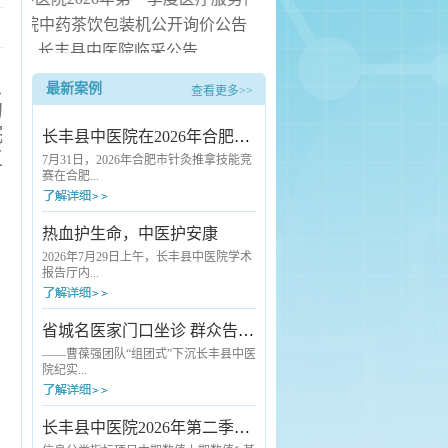
丰县中医院中药茶饮包装机公开询价公告
长丰县中医院临采公告
长丰县中医院询价公告
隐
最新案例
查看更多>>
中医院病房电热水器安装服务项目（二次） 中标候选人公示
的
院
长丰县中医院在2026年合肥市针灸推拿技能竞赛中斩获佳绩
工
7月31日，2026年合肥市针灸推拿技能竞
赛在合肥...
市中医院圆满落幕。本次赛事由合肥市
热血护生命，中医护安康
卫生健康委员会、合肥市总工会联合主
办，汇聚了全市各级各类医疗机构的优
2026年7月29日上午，长丰县中医院学术
秀中医药从业者同台竞技。长丰县卫健
报告厅内...
委高度重视本次赛事，精心统筹部署，
选派长丰县中医院骨干医师组建代表队
参赛。凭借扎实的专业功底与稳定的赛
爱心涌动，2026年度县直单位团体无偿
省城名医家门口坐诊 群众告别“奔波看病难”
场发挥，该院选手王云朋脱颖而出，荣
献血活动在这里如期举行。来自全县各
获推拿技术单项奖三等奖。本次竞赛标
机关单位的干部职工踊跃挽袖，用热血
——曹葆强团队“组团式”下沉长丰县中医
准严苛、考核全面，全方位检验针灸推
传递生命希望。与往年不同的是，活动
院纪实...
拿从业人员...
现场一抹独特的“中医绿”格外引人注目
——长丰县中医院充分发挥中医药特色
优势，首次将人工智能（AI）中医经络
7月24日清晨7点半，长丰县中医院外科
长丰县中医院2026年第二季度医疗服务信息社会公开
检测、中药养生代茶饮、刮痧、艾灸等
诊室门口已经排起了队。诊室里，一位