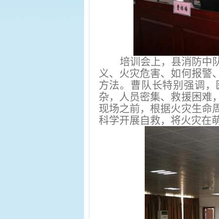
培训会上，县消防中
义、火灾危害、如何报警
方法。曹队长特别强调，
杂，人员密集、救援困难
现场之前，根据火灾生命
科学开展自救，将火灾在