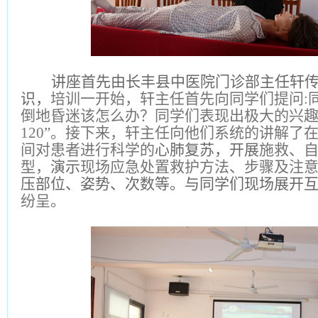
讲座首先由长丰县中医院门诊部主任轩
识，
培训一开始，轩主任首先向同学们提问
倒地昏迷该怎么办？同学们表现出极大的兴趣
120”。接下来，轩主任向他们系统的讲解了在
间对患者进行科学的
心肺复苏，开展
施救、
型，
演示
现场应急处置救护方法、步骤及注
压部位、姿势、次数等。与同学们现场展开
纷呈。