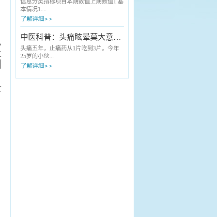
中医适宜技术科普服务搬到献血现场，
专家正耐心地询问病情、细致查体——
信息分类指标项目本期数值上期数值1.基
为每一位“热血英雄”送上了一份量身定...
他就是来自安徽中医药大学第一附属医
本情况1....
院（省中医院）的肝胆外科主任曹葆
强。“以前去省城看病，起个大早，回来
天都黑了，操心又费事。”这是长丰县许
1 重点（特色）专科国家级00省 级22市
中医科普：头痛眩晕莫大意，可能是胆经在“报警”！
,
多患者曾经的共同感受。但如今，这样
级44院 级001.2 “江淮名医”人数001.3 床
的“折腾”成了历史。不用跑省城，名医就
医比221.4 床护比3.23.22.医疗费用2.1 门
头痛五年，止痛药从1片吃到3片。今年
杜
在身边“老人家，您的血压有点高，给您
诊患者人均医疗费用（元）
25岁的小伙...
制
调整...
151.56148.882.2 住院患者人均医疗费用
（元）4114.063998.662.3 医疗机构住院
，
患者单病种平均费用（见附件2）2.4 基
子邵某洋，家住长丰县罗塘乡邵集村，
全
本医保实际报销比例（%...
是一位草莓种植户。说起自己的头痛
史，他苦不堪言：“持续性疼痛多年，时
轻时重，如果劳累多了、睡姿不当就会
加重，有时候还天旋地转，站都站不
稳。”五年来，患者邵某洋由于种草莓比
较忙，一直没时间到医院看过，头疼就
吃止痛药。起初吃一片能管半天，后来
加到三片，效果却越来越差。“累很了或
者睡不好觉，头就炸开一样。”小伙子
说，因为头...