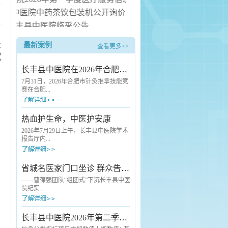
中医院中药茶饮包装机公开询价公告
长丰县中医院临采公告
长丰县中医院询价公告
来
最新案例
查看更多>>
热水器安装服务项目（二次） 中标候选人公示
党
长丰县中医院在2026年合肥市针灸推拿技能竞赛中斩获佳绩
7月31日，2026年合肥市针灸推拿技能竞
赛在合肥...
市中医院圆满落幕。本次赛事由合肥市
热血护生命，中医护安康
卫生健康委员会、合肥市总工会联合主
办，汇聚了全市各级各类医疗机构的优
2026年7月29日上午，长丰县中医院学术
秀中医药从业者同台竞技。长丰县卫健
报告厅内...
委高度重视本次赛事，精心统筹部署，
选派长丰县中医院骨干医师组建代表队
参赛。凭借扎实的专业功底与稳定的赛
爱心涌动，2026年度县直单位团体无偿
省城名医家门口坐诊 群众告别“奔波看病难”
场发挥，该院选手王云朋脱颖而出，荣
献血活动在这里如期举行。来自全县各
获推拿技术单项奖三等奖。本次竞赛标
机关单位的干部职工踊跃挽袖，用热血
——曹葆强团队“组团式”下沉长丰县中医
准严苛、考核全面，全方位检验针灸推
传递生命希望。与往年不同的是，活动
院纪实...
拿从业人员...
现场一抹独特的“中医绿”格外引人注目
——长丰县中医院充分发挥中医药特色
优势，首次将人工智能（AI）中医经络
7月24日清晨7点半，长丰县中医院外科
长丰县中医院2026年第二季度医疗服务信息社会公开
检测、中药养生代茶饮、刮痧、艾灸等
诊室门口已经排起了队。诊室里，一位