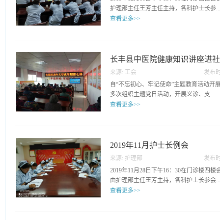
训为例，向我们阐述了在护士分层次培训
护理部主任王芳主任主持，各科护士长参..
标准，如何实施，怎样评价做出了详细的
查看更多>>
员们表示受益匪浅，为以后的护理文书书
向，也提高了自身的业务能力，加强了工作效
与会议。会议上，首先反馈了各科在第三
月10日
题，并对于目前各科工作情况作出总结，
况完成情况上报表，各科室人员责任划分
长丰县中医院健康知识讲座进
高护理质量，建立健全相关规章制度而展
来源:
工会
发布时
06
自“不忘初心、牢记使命”主题教育活动开
多次组织主题党日活动，开展义诊、支...
查看更多>>
教、讲座等志愿服务，让党员在参加志愿
事、办好事。2019年12月4日上午，长
到水湖镇大周村老年大学，为学员们带来
2019年11月护士长例会
及对策》的健康知识讲座。梁云详细的分
来源:
护理部
发布时
素：跌倒、压疮、噎呛、安全活动、安全
18
2019年11月28日下午16：30在门诊楼
年人最常见安全问题之一，即使是身体状
由护理部主任王芳主持，各科护士长参会..
跌倒是机体功能下降，某些急慢性疾病的
查看更多>>
一种意外伤害，也是导致老年人伤残的主
例，运用PPT图文并茂、生动形象地向老
。护理部主任王芳对于10月份护士长考核
况的早期自我识别与自我救治的知识和方
HIS系统切换方面存在问题进行讨论解决