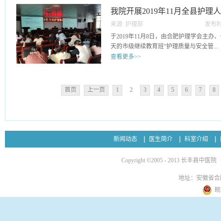
疾病的自我识别和自我紧急处理能力，才
我院开展2019年11月全县护
治时机，导致病情恶化，甚至危及生命。
素逐一提出了相应的指导，整台讲座，深
来源:
护理部
发布时
气，受到在场老年朋友的好评。
14
于2019年11月8日，由合肥护理学会主
天的市级继续教育班“护理质量与安全管...
查看更多>>
理专题学习班”在长丰县中医院大会议室
了合肥市护理学会理事长、主任护师张建
首页
上一页
1
2
3
4
5
6
7
8
安医大四附院副院长、主任护师高翠英等六
上午，张建凤专家为我们详细讲解了高血
过对其高血压病症的发病年龄，发病特征
随着人口老龄化，发病阶段的不断年轻化
血压患者进行健康教育指明了方向。下午
新闻动态
医生简介
科室介绍
了管理工具在护理质量管理中的应用。对
理、责任制管理等在护理工作中达到预期
Copyright ©2005 - 2013 长丰县中医院
出详细解释。11月9日上午，高翠英专家
诊过程中的风险及护理安全管理。并通过
地址：安徽省合
重症患者转运过程中的注意事项、方法、
皖
午，任俊翠专家讲述了护理安全管理和核
辅，在繁杂的护理工作中，如何去保证患
利进行。11月10日上午，伍翠云专家为