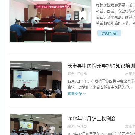
根据医院发展需要，长
考试、面试、专业技能
公正、公平原则，经过了
笔试和技能操作环节，考
，邀请安徽省中医第一
纪，营造良好的考试环
长丰县中医院开展护理知识培
来源:
护理部
发布时
11
12月7日下午，在我院门诊四楼中会议室举
会议，邀请到了来自安徽省中医院的护...
查看更多>>
理专家吴雪兰主任以及徐为群主任，为我
吴雪兰主任从护理文书基本概念出发，为
紧接着以护理文书书写基本要求为论述点
2019年12月护士长例会
记录单等实例，引导我们对护理文书如何
来源:
护理部
发布时
任为我们详细介绍了如何进行有效的护士
09
2019年12月10日下午15：30在门诊四