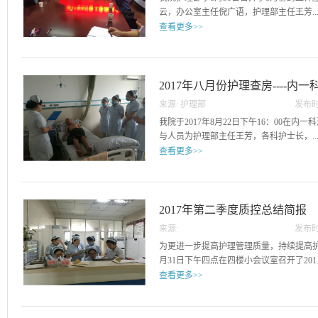
验，围绕该患者的护理各抒己见，提出了
云，办公室主任倪广语，护理部主任王芳..
者住院期间存在的护理问题提出了补充意
查看更多>>
理，护理目标更加明确。护理部主任对此
专科性问题给予指导，并提出今后全院性
及各病区患者及家属。在座谈会中，我院
去，为推动我院护理质量持续改进打下夯
需，采用合理建议，认真改进不足之处，
复科护士长对整个护理查房进行总结，并
为患者提供一个良好的就医与治疗环境。 护理部
2017年八月份护理查房----内一
主任及各科护士长对这次护理查房所做的
作中，在以后的工作中对存在的薄弱环节
来源:
护理部
发布时
24
我院于2017年8月22日下午16：00在
与人员为护理部主任王芳，各科护士长，..
查看更多>>
护理查房宣讲护士。此次护理查房选择了心
讲解，着重介绍了患者的临床表现，疾病
施的实施。在护理该类患者时，加强健康
2017年第二季度质控总结简报
根据心脾两虚饮食应易于消化，可常用健
来源:
发布时
烟酒等兴奋动火劫阴之避免过度劳累，增
08
为更进一步提高护理管理质量，持续提高护理
热量的合理膳食以维持日常所需，可进行
月31日下午四点在四楼小会议室召开了201..
质提高。护理查房结束，护理部主任王芳
查看更多>>
行点评，提出改进建议，促进护理查房工
技能。 &#
7年长丰县中医院护理质量管理委员会会
议分成三个部分，即质控项目总览、各项