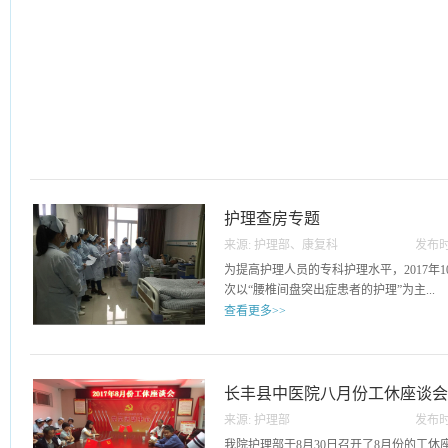
护理查房专题
来源:
护理部、康复科
发布时
23
为提高护理人员的专科护理水平，2017年1
次以“腰椎间盘突出症患者的护理”为主...
查看更多>>
题的护理业务查房，护理部、各科护士长及
房。首先由责任护士赵静汇报了查房病人
理问题及采取的护理措施，并对患者进行
长丰县中医院八月份工休座谈
相关情况，进行了专科护理指导，护理部
来源:
护理部
发布时
上，康复科的全体护士认真学习，各科护
05
我院护理部于8月30日召开了8月份的工