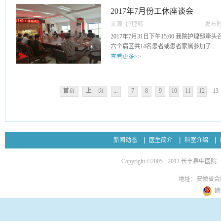
施。参会人员各抒己见对于护理发展提出
2017年7月份工休座谈会
人员对下一季度的工作提出了规划，也对
来源:
护理部
发布时
展提出了期望。
08
2017年7月31日下午15:00 我院护理
六个病区共14名患者或患者家属参加了...
查看更多>>
本次座谈会。座谈会由护理部主任王芳主
会。患者代表积极进行发言，表达意见及
首页
上一页
...
7
8
9
10
11
12
13
服务水平提高提供宝贵的意见。医务人员
就诊期间悉心提供帮助，为患者提供了良
不同方面提出了很多珍贵的意见。
新闻动态
医生简介
科室介绍
Copyright ©2005 - 2013 长丰县中医院
地址：安徽省合
皖