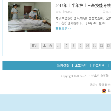
参会人员均认为我院医护人员服务态度好
2017年上半年护士三基技能考
心及耐心，肯定我院医务人员的工作。医
来源:
护理部
发布时
在患者就诊期间悉心提供帮助，为患者提
03
为巩固全院护理人员的护理理论基础，全
患者从不同方面提出了很多珍贵的意见如下
平，在护理部组织下，于6月28日至29日...
堂人员服务态度差，饭菜质量差，伙食供
查看更多>>
食单一，希望医院伙食能够改进。 2、病
不能够及时清洁打扫，设施不完善，相关人
进行护理西医技能考核（心电监护法）。
存在安全隐患，需及时进行维修，避免意
员：75人，产假：3人，事假：1人，病假
部会及时和总务科及物业取得沟通，促进
首页
上一页
...
7
8
9
10
11
12
13
岁）：2人，实到：68人，缺考：0人。
全，舒适，卫生的良好的就诊环境。最后
94.43分，合格率100%。心电监护操作
作信任，支持。
练掌握心电监护仪的使用方法，报警有效
录。在操作中，需准确定位电极片放置位
新闻动态
医生简介
科室介绍
数据的报警线，正确处理异常报警情况。
每位护士熟练掌握心电监护仪的使用，准
Copyright ©2005 - 2013 长丰县中医院
理服务。2017年上半年护理中医技能考
医护理基础，全面提高护理人员的临床中
地址：安徽省合
下，于6月28日至29日进行护理中医技能
皖
分两批进行，参与人员：75人，产假：3人
免考（年龄大于50岁）：2人，实到：68
均分：92.61分，合格率100%。在操作
关怀原则，查对制度，安全原则，对护士