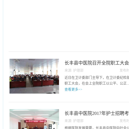
长丰县中医院召开全院职工大
来源:
护理部
发布时
主席候选人
24
近日在卫计委部门主导下，在卫计委纪检
职工大会，在会上全院职工以公平、公正..
查看更多>>
、民主的前提下推荐下一任工会主席候选
进行推选，全院职工总计：195人，实到15
票140票(占全院职工71%)，梁云以102
长丰县中医院2017年护士招聘
长丰县中医院下一任工会主席候选人。
来源:
护理部
发布时
03
根据医院发展需要，长丰县中医院向社会