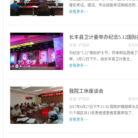
理论考试、面试、专业技能考试相结合的..
查看更多>>
方式，择优录用。本次招聘本着公开、公
报名、资格审查，于2017年4月1号上午
由人事科组织实施，邀请安徽省中医第一
长丰县卫计委举办纪念5.12国
理部协助，严肃考风考纪，营造良好的考
来源:
护理部
发布时
平性。
15
为纪念“5.12”国际护士节，传承和弘扬
神，5月12日下午，由长丰县卫计委主...
查看更多>>
办、长丰县妇联、长丰县广播电视台、长
“5.12”国际护士节暨“最美护士”表彰大
中心举办。活动现场首先对我县的27名“
我院工休座谈会
我院4名护士获得此荣誉称号。为了更好
来源:
护理部
发布时
奉献、积极向上的精神风貌，讴歌长丰县广
29
2017年6月27日下午15:30 我院护理
疆”，表彰活动之后，由县卫计委组织了一
六个病区共13名患者或患者家属参加了...
护健康”文艺汇演活动，其中我院选派的节
查看更多>>
戏》、诗朗诵《献给护士》及舞蹈《洗手
富、构思新颖，为现场观众献上了一场精
本次座谈。座谈会由护理部主任王芳主持
达意见及建议，为促进医院环境建设及服