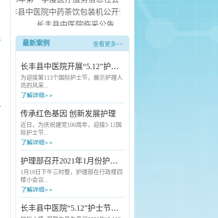
长丰县中医院中药茶饮包装机公开询价公告
长丰县中医院临采公告
长丰县中医院询价公告
患
最新案例
查看更多>>
长丰县中医院病房电热水器安装服务项目（二次） 中标候选人公
长丰县中医院开展“5.12”护士节活动
为迎接第113个国际护士节，展示护理人
。
员的风采...
食
，充分激发护理工作者对护理事业的热
传承红色基因 创新发展护理
爱，长丰县中医院于5月10号下午举行以
“白衣天使 守护健康”为主题的“护理核心
近日，为庆祝建党100周年，迎接5·12国
制度”知识竞赛活。本次活动由副院长洪
际护士节...
邦主持，党总支书记翟江华、副院长轩
传顺及全院护士参加。活动一开始，翟
，
江华代表医院向全院护理工作者致以节
，长丰县中医院组织护理人员分批开展
护理部召开2021年1月份护士长例会
日的问候和诚挚的祝福。他指出，中医
以“传承红色基因 创新发展护理”为主题
院发展道路上的每次突破、取得的每项
的红色拓展训练。历史是最好的教科
1月19日下午三时整，护理部在行政楼四
成就都离不开护理工作者的...
书。首先大家来到新四军江北指挥部纪
楼小会议...
念馆参观学习。在讲解员的引领下通过
瞻仰红色遗址、红色物件、听取红色历
史讲解等多种形式，了解到江北指挥部
室召开1月份护士长例会,会议由护理部主
长丰县中医院“5.12”护士节户外拓展训练活动
将士不畏艰难困苦、不怕流血牺牲的伟
任王芳主持、各科室护士长参加会议。