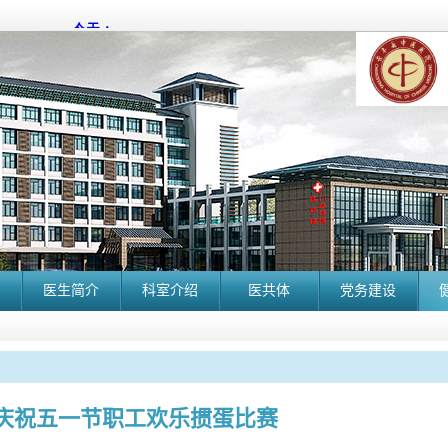
医生简介
科室介绍
医共体
党务建设
7年庆祝五一节职工欢乐掼蛋比赛
长丰县中医院2