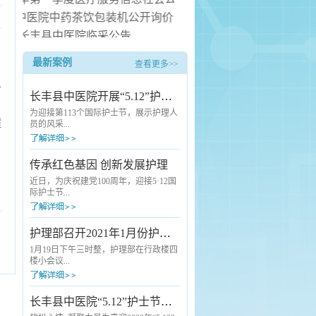
长丰县中医院中药茶饮包装机公开询价公告
长丰县中医院临采公告
长丰县中医院询价公告
最新案例
查看更多>>
中医院病房电热水器安装服务项目（二次） 中标候选人公示
对
长丰县中医院开展“5.12”护士节活动
为迎接第113个国际护士节，展示护理人
程
员的风采...
，充分激发护理工作者对护理事业的热
传承红色基因 创新发展护理
爱，长丰县中医院于5月10号下午举行以
“白衣天使 守护健康”为主题的“护理核心
近日，为庆祝建党100周年，迎接5·12国
制度”知识竞赛活。本次活动由副院长洪
际护士节...
邦主持，党总支书记翟江华、副院长轩
传顺及全院护士参加。活动一开始，翟
江华代表医院向全院护理工作者致以节
，长丰县中医院组织护理人员分批开展
护理部召开2021年1月份护士长例会
日的问候和诚挚的祝福。他指出，中医
以“传承红色基因 创新发展护理”为主题
院发展道路上的每次突破、取得的每项
的红色拓展训练。历史是最好的教科
1月19日下午三时整，护理部在行政楼四
成就都离不开护理工作者的...
书。首先大家来到新四军江北指挥部纪
楼小会议...
念馆参观学习。在讲解员的引领下通过
瞻仰红色遗址、红色物件、听取红色历
史讲解等多种形式，了解到江北指挥部
室召开1月份护士长例会,会议由护理部主
长丰县中医院“5.12”护士节户外拓展训练活动
将士不畏艰难困苦、不怕流血牺牲的伟
任王芳主持、各科室护士长参加会议。