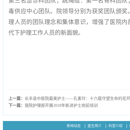
第三名急诊科团队；跳绳组：第一名骨科团队
毒供应中心团队。院领导分别为获奖团队颁奖
理人员的团队理念和集体意识，增强了医院内
代下护理工作人员的新面貌。
上一篇：
长丰县中医院最美护士——孔素玲：十六载守望生命的花
下一篇：
我院护理部开展2018年新进护士岗前培训
新闻动态
医生简介
科室介绍