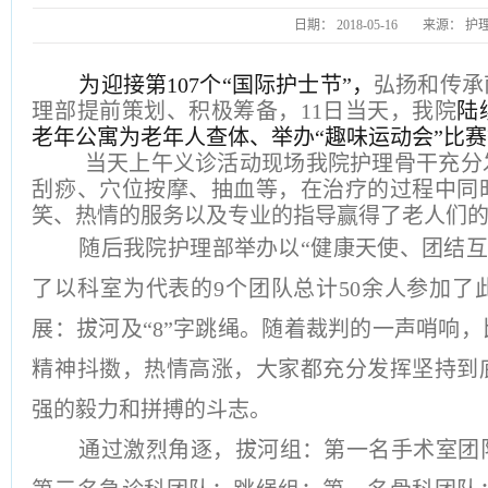
日期：
2018-05-16
来源：
护
为迎接第
107个“国际护士节”，
弘扬和传承
理部提前策划、积极筹备，
11日当天，我院
陆
老年公寓为老年人查体、举办
“
趣味运动会
”
比赛
当天上午义诊活动现场我院护理骨干充分
刮痧、穴位按摩、抽血等，在治疗的过程中同
笑、热情的服务以及专业的指导赢得了老人们
随后我院护理部举办以
“健康天使、团结互
了以科室为代表的
9个团队总计50余人参加
展：拔河及“8”字跳绳。随着裁判的一声哨响
精神抖擞，热情高涨，大家都充分发挥坚持到
强的毅力和拼搏的斗志。
通过激烈角逐，拔河组：第一名手术室团