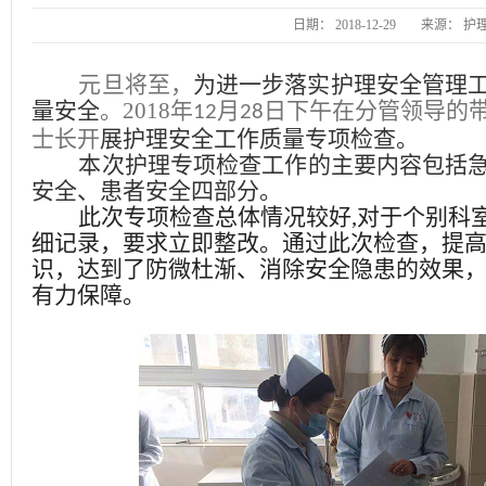
日期：
2018-12-29
来源：
护
元旦将至，
为进一步落实护理安全管理
量安全
。
2018
年
月
日下午在分管领导的
12
28
士长
开
展护理安全工作质量专项检查。
本次护理专项检查工作的主要内容包括
安全、患者安全四部分。
此次专项检查总体情况较好
,对于个别科
细记录，要求立即整改。通过此次检查，提
识，达到了防微杜渐、消除安全隐患的效果
有力保障。