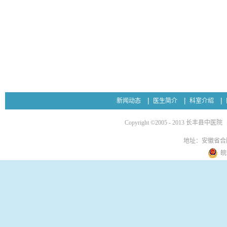
严重的血尿。 2、新近
血、心力衰竭、心律紊乱
在碎石前控制好血糖，以
妇女，特别是结石在输尿
新闻动态
医生简介
科室介绍
Copyright ©2005 - 2013 长丰县中医院
地址：安徽省合
皖