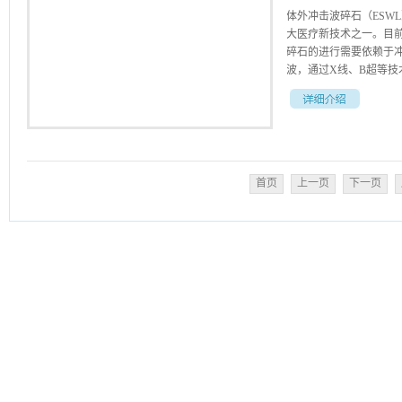
体外冲击波碎石（ESW
大医疗新技术之一。目前
碎石的进行需要依赖于
波，通过X线、B超等技术
击波和结石发生碰撞，
及运动，通过尿液将这些
击波聚集区集中，冲击
过程能量无损失，碎石过
首页
上一页
下一页
操作简便快捷，定位准确
定性强。具有经济廉价
症：1、肾结石：直径小
择2-3厘米的结石一般
外冲击波碎石术进行治
缘毛刺的结石治疗效果
后效果不理想的结石，
石：一般可采用体外冲
碎石。4、尿道结石：
处理。5、后尿道结石
道探子将结石推入膀胱
体外冲击波碎石禁忌证