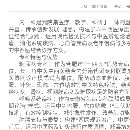
日期：
2017-08-02
来源：
医
内一科是我院集医疗、教学、科研于一体的
并重，传承创新发展”理念，构建了以中西医深度
证结合”原则，运用现代检测技术与中医辨证论
瘤、消化系统疾病、心血管疾病及老年慢病等多
的中西医结合诊疗方案。
专科特色与优势：
糖尿病专科：作为合肥市
“十四五”优势专
位，
长三角中医中西医结合内分泌代谢专科联盟
医协同诊疗模式试点单位，
配备动态血糖仪、胰
服、针灸、熏洗、穴位贴敷等中医特色疗法，结
经病变、肾病、视网膜病变及糖尿病足的防治方面
呼吸系统疾病：作为安徽省肺病专科联盟成
期论治”模式。运用中药内服、穴位贴敷（“三伏贴
技术，有效控制症状、减少急性发作、改善肺功能
肿瘤支持与康复：构建
“西医规范治疗、中医
前后，运用中医药及针灸进行体质调理、减毒增