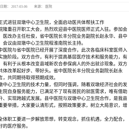
日期：
2017-03-06
来源：
医院
长
正式进驻双墩中心卫生院，全面启动医共体帮扶工作
生院隆重召开职工大会，热烈欢迎县中医院医师正式入驻。参加会
长丰县中
、医改办主任杜俊，省中医院长丰分院业务副院长赵永华、县中
。会议由双墩中心卫生院程淮南院长主持。
中医院与省中医院已经开展了深度合作，此次各临床科室医师入
实施阶段。双方合作，有利于提高基层医疗技术和服务能力，有
，有利于从根本改变县域新农合参保病人的外出就诊现象。双方
共体改革起好步、带好头。省中医院长丰分院业务副院长赵永
言，共同期待取得预期成效。
墩中心卫生院的技术力量，但同时强调，随着双墩经济社会的发
生院自身服务能力，已满足不了现有居民的就医需求，唯有借助
升、实现跨越式发展。县中医院与双墩中心卫生院合作，是我县
的重要举措，大家要认清形式，按照政策要求，树立大局意识，增
全体职工要进一步解放思想，转变观念，抓住机遇，全力配合，
好的医疗服务。