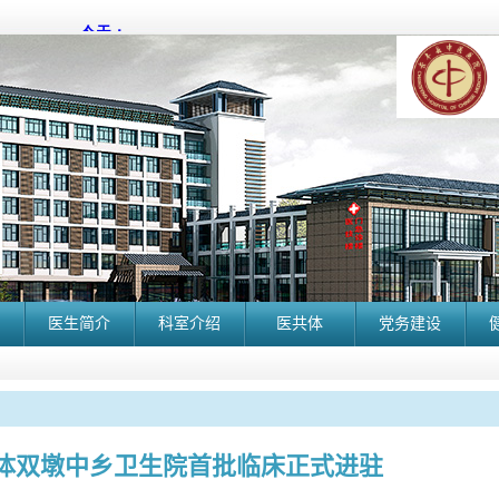
医生简介
科室介绍
医共体
党务建设
体双墩中乡卫生院首批临床正式进驻