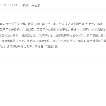
：
2014-11-14
来源：
英迈思
长丰
英迈思
长丰县中
板灯等灯具同行业中的佼佼者、优质LED灯具生产厂家，公司成立以来始终坚持"品性、品质、
和完善了生产设备、企业制度，实现了作业流程的规范化、标准化，为客户提供优质的
作为正规企业营业执照，税务登记证、开户许可证、组织机构代码必不可少，多年发展，我
、消费者信得过产品、重合同守信用单位、廊坊知名商标单位。信誉可靠绝对是您的
等LED灯具领域与社会各界共同发展、和谐共赢。