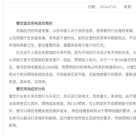
日期：
2014-07-01
来源：
餐饮饭店用电现状简析
中国经济的快速发展，以及中国人对于食的追求，使得餐饮行业蓬勃发展
以及快餐厅在快速发展，竞争趋于激烈化，如何在激烈的竞争中脱颖而出，不
环境和用餐卫生，更加重要的是，需要具有吸引客户的灯光。
灯光对于人而言有很强的引导作用，因为不同的灯光设计有不同的诉求。
以求吸引更大范围类的更多客户，因此，照明投入较大。对于一个有200桌次的
瓦，每月的用电量高达20000度，而照明部分的用电占所有的电量的60%，对
而对于老旧照明系统的改造。不但能够实现节能，还能根据餐厅的需求，重新
改造，成本低、见效快。
餐饮用电症状分析
餐饮行业有众多的筒灯与天花灯，而天花灯耗电大，发热量大，寿命短。由于
当采用老式灯具时，照明成本很高。而LED照明，可以明显的节省照明部分的用
外，更可以降低电路系统的维护成本， 降低线路损耗和对于照明线路的要求，
长寿可以解决灯具维护的麻烦。因为餐饮场所营业连续性的要求，传统照明灯
影响。