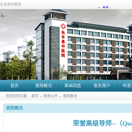
长丰县中医院
首页
医院概况
新闻动态
医生简介
科室
您现在的位置：
首页
→
院务公开
→
医院概况
医院概况
荣誉高级导师--（Qua