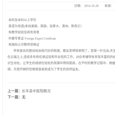
日期：
2014-10-28
来源：
·本科及本科以上学历
·英语为母语(来自美国，英国，加拿大，澳洲，新西兰）
·有教学经验及商务背景
·外籍专家证 Foreign Expert Certificate
·有国际认可教师资格证
所有复杂的题目经由他巧妙的梳理，都会变得简单明了，答案一针见血;天生
在云端之上;连续多年担任保证班和毕业班的工作，对应考辅导有非常丰富的的
识生动化，让学生的成绩在轻松的氛围中得到提高，在平时的教学过程中，根
绩。乐观开朗的性格很容易就成为了学生的良师益友。
上一篇：
长丰县中医院概况
下一篇：无