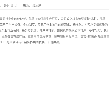
：
2014-11-14
来源：
英迈思
英迈思
板灯等灯具同行业中的佼佼者、优质LED灯具生产厂家，公司成立以来始终坚持"品性、品质、
和完善了生产设备、企业制度，实现了作业流程的规范化、标准化，为客户提供优质的
作为正规企业营业执照，税务登记证、开户许可证、组织机构代码必不可少，多年发展，我
、消费者信得过产品、重合同守信用单位、廊坊知名商标单位。信誉可靠绝对是您的
等LED灯具领域与社会各界共同发展、和谐共赢。