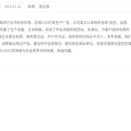
：
2014-11-14
来源：
英迈思
英迈思
板灯等灯具同行业中的佼佼者、优质LED灯具生产厂家，公司成立以来始终坚持"品性、品质、
长丰县中医院病房电热水器安装
和完善了生产设备、企业制度，实现了作业流程的规范化、标准化，为客户提供优质的
作为正规企业营业执照，税务登记证、开户许可证、组织机构代码必不可少，多年发展，我
、消费者信得过产品、重合同守信用单位、廊坊知名商标单位。信誉可靠绝对是您的
等LED灯具领域与社会各界共同发展、和谐共赢。