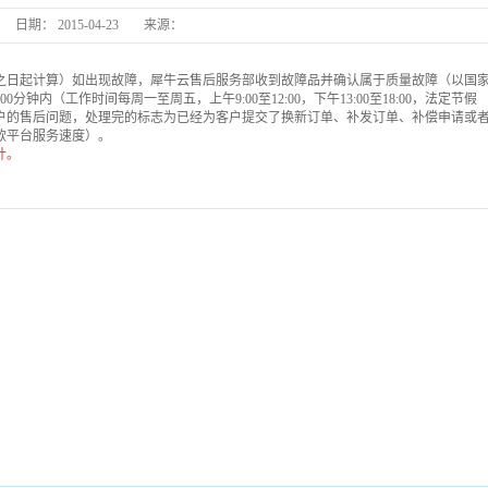
日期：
2015-04-23
来源：
长丰县
品之日起计算）如出现故障，犀牛云售后服务部收到故障品并确认属于质量故障（以国
钟内（工作时间每周一至周五，上午9:00至12:00，下午13:00至18:00，法定节假
长
户的售后问题，处理完的标志为已经为客户提交了换新订单、补发订单、补偿申请或
款平台服务速度）。
计。