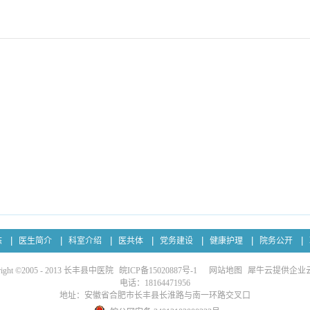
态
医生简介
科室介绍
医共体
党务建设
健康护理
院务公开
right ©2005 - 2013 长丰县中医院
皖ICP备15020887号-1
网站地图
犀牛云提供企业
电话：18164471956
地址：安徽省合肥市长丰县长淮路与南一环路交叉口