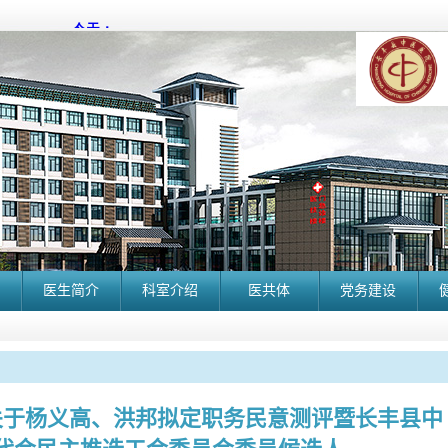
医生简介
科室介绍
医共体
党务建设
关于杨义高、洪邦拟定职务民意测评暨长丰县中
长丰