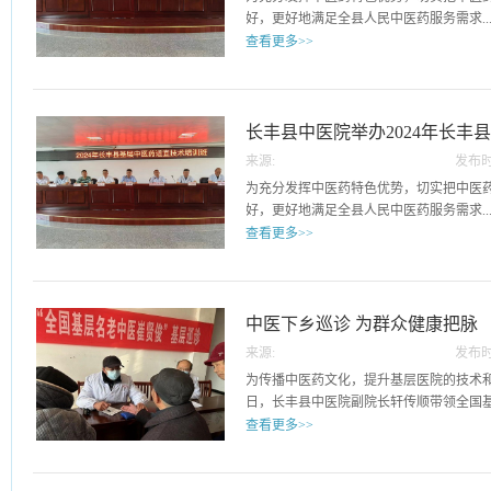
提出针对性的建议。长丰县中医院将持续
务需求，5月29日上午，由县
好，更好地满足全县人民中医药服务需求..
头单位的技术引领作用，加强与成员单位
承办的“2024年度长丰县基层
查看更多>>
务，规范诊疗行为，让广大群众享受优质
在长丰县
，5月29日上午，由县卫健委主办，县中医院
层中医药适宜技术培训班”在长丰县中医院
基层医疗卫生人员参加。本次培训我院精
长丰县中医院举办2024年长丰
实践经验的中医院名医和骨干中医师担任
来源:
发布时
培训班
医药大学第一附属医院相关专家进行授课
29
为充分发挥中医药特色优势，切实把中医
第一附属医院骨伤科主任中医师王正、县
好，更好地满足全县人民中医药服务需求..
中医院领导班子出席本次开班仪式。开班
查看更多>>
江华主持，县卫健委医政科负责人张弦、
方院长代表县中医院感谢大家积极来院参
，5月29日上午，由县卫健委主办，县中医院
族的文化瑰宝，希望大家能够认真学习、
层中医药适宜技术培训班”在长丰县中医院
医药技能水平，以便于在今后的临床工作
基层医疗卫生人员参加。本次培训我院精
中医下乡巡诊 为群众健康把脉
的诊疗服务。张弦科长强调，本次培训旨
实践经验的中医院名医和骨干中医师担任
强化基层中医药人才队伍建设，全面提升
来源:
发布时
医药大学第一附属医院相关专家进行授课
学院员要充分把握好本次学习机会，相互
16
为传播中医药文化，提升基层医院的技术和服
第一附属医院骨伤科主任中医师王正、县
个宝贵财富继承好、发展好、利用好。同
日，长丰县中医院副院长轩传顺带领全国基.
中医院领导班子出席本次开班仪式。开班
和推广中医药适宜技术，让更多的人了解
查看更多>>
江华主持，县卫健委医政科负责人张弦、
本次培训班将会持续三天时间，通过安徽
方院长代表县中医院感谢大家积极来院参
知名专家及县中医院骨干中医师的多轮培
层名老中医崔贤俊及医务科、医共体负责
族的文化瑰宝，希望大家能够认真学习、
者中医药适宜技术应用全覆盖，让中医药
乡巡诊活动，并对当地村医进行相关业务