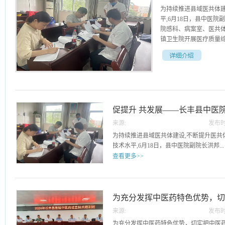
为持续推进县域医共体
平,6月18日，县中医
院感科、病案室、医共
镇卫生院开展医疗质量综
。本次考核通过查阅资
和标准，就医疗、护理
查，对检查过程中发现
医院将持续推进医共体
促提升 共发展——长丰县中医
员单位的沟通与协作，
的医疗服务。
来源:
发布时
展医疗质量综合目标考核工作
19
为持续推进县域医共体建设,不断提升医共
技术水平,6月18日，县中医院副院长洪邦...
查看更多>>
带领医务科、护理部、医保办、药剂科、
室等科室负责人先后来到造甲乡卫生院、
合目标考核工作。本次考核通过查阅资料
为充分发挥中医药特色优势，
方式，针对考核细则和标准，就医疗、护
来源:
发布时
好、发展好、利用好，更好地
重点环节进行认真细致检查，对检查过程
29
为充分发挥中医药特色优势，切实把中医