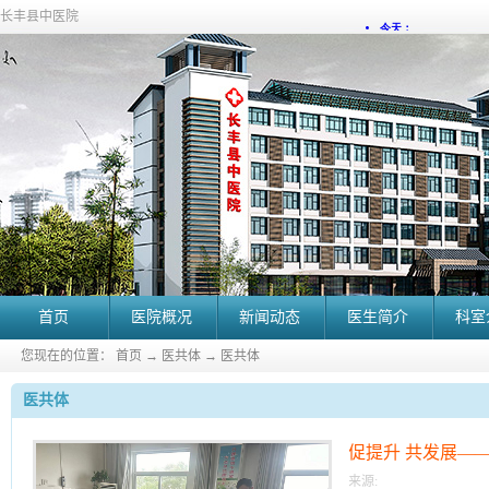
长丰县中医院
首页
医院概况
新闻动态
医生简介
科室
您现在的位置：
首页
→
医共体
→
医共体
医共体
促提升 共发展—
医疗质量综合目标
来源: