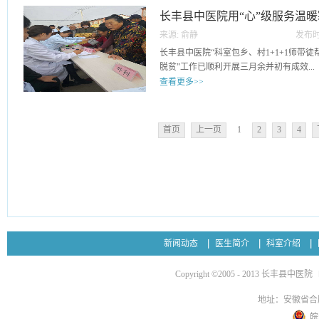
医药技能水平，以便于在今后的临床工作
家享受到“简、便、验、廉”的中医药服务
贤俊为前来就诊的村民耐心细致的把脉、
长丰县中医院用“心”级服务温
的诊疗服务。张弦科长强调，本次培训旨
手，详细介绍养生之道，充分发挥中医药“
强化基层中医药人才队伍建设，全面提升
来源:
俞静
发布时
中个别发现健康问题的群众，及时引导到
学院员要充分把握好本次学习机会，相互
23
长丰县中医院“科室包乡、村1+1+1师带
防、早发现、早诊断、早治疗。培训会上
个宝贵财富继承好、发展好、利用好。同
脱贫”工作已顺利开展三月余并初有成效...
中医药技术和诊疗经验传授给当地医生，
和推广中医药适宜技术，让更多的人了解
查看更多>>
详细讲解。崔老深入浅出的分析和实例认
本次培训班将会持续三天时间，通过安徽
长表示：将中医医疗下沉到基层，实现资
知名专家及县中医院骨干中医师的多轮培
。长丰县中医院作为医共体第二牵头单位要
诊疗技术水平，充分发挥名老中医的作用
者中医药适宜技术应用全覆盖，让中医药
“双向转诊”，把降低住院率、减少县外就
中医药服务的要求，让优质医疗服务惠及
首页
上一页
1
2
3
4
家享受到“简、便、验、廉”的中医药服务
将省级医疗优质资源共享到辖区每一个成
续践行担当使命，切实提高服务意识，提
中医院、县中医院脑病科、内分泌科、推
医技术和诊疗经验带到基层，让广大群众
省、县级专家及医护人员对辖区乡镇卫生
诊、坐诊、查房、手术带教、讲座等业务
治疗，不方便就诊的慢病、贫困人口，各
将便捷、有效的医疗服务送到居民身边。县中
省中医院眼科专家免费为白内障、翼状胬肉
外，县中医院医护人员到往水湖片区3个行
新闻动态
医生简介
科室介绍
供健康知识宣讲及义诊服务，普及中医药
费测血糖、量血压、心电图检查等。搭建
Copyright ©2005 - 2013 长丰县中医院
交流的平台，让广大居民在家门口就能享
了当地群众地好评和赞誉！转眼已入小雪
地址：安徽省合
的医护人员将寒冬踩在脚下，用爱心、关
皖