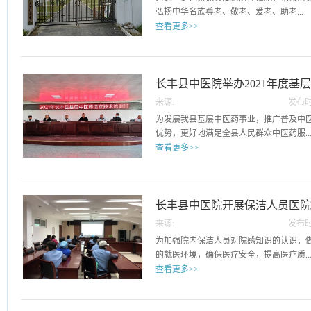
常见病诊疗检查、健康咨询等为群众答疑
弘扬中华名族尊老、敬老、爱老、助老...
治疗建议和健康指导，倡导居民健康生活
查看更多>>
分发挥扎实的专业功底，无论是健康咨询
职尽责的为社区居民服务。“我听说今天义
的传统美德，12月13日下午，长丰县中
不错，不仅有专家义诊，还有药品发放，还
老院，为行走不便的70余名老人开展上门
河畔小区的杨阿姨高兴地说。他们的服务
便的老年人，医护人员和工作人员耐心地
长丰县中医院举办2021年度基
的一致称赞。本次义诊活动在兴湖社区的
顺利完成检测。“请您摘下口罩，请您抬下头
通过开展本次义诊活动，加强了健康科普
来源:
发布时
班
采样人员动作娴熟，态度和蔼。有部分老
了健康理念。我院医护人员热心服务群众
15
为发展我县基层中医药事业，推广普及中
样工作人员就到床头为老人采样。老人们纷
时，义诊专家们优质的诊疗服务，也受到
优势，更好地满足全县人民群众中医药服..
谢工作人员上门为老人提供核酸检测服务，
营造了主题教育的良好氛围，充分展现了
查看更多>>
老人们都十分配合医护人员的工作，现场
貌。
然有序。全院上下齐心协力共同抗击疫情
务需求，12月14日上午，由县卫健委主办，
情和聚集性疫情，保障院内老人及工作人
长丰县基层中医药适宜技术培训班”在长
县各乡镇64名基层医疗卫生人员参加了本
长丰县中医院开展保洁人员医
效果，我院精心安排有丰富中医理论知识
来源:
发布时
干中医师担任培训讲师，还特别邀请安徽
10
为加强院内保洁人员对院感知识的认识，
专家进行授课和临床指导。本次开幕式由
的就医环境，确保医疗安全，提高医疗质..
翟江华主持。首先，中医院院长方锐代表
查看更多>>
健委对本次培训班的大力支持表示感谢，
来表示欢迎。希望大家通过此次培训，发
量。12月9日下午，长丰县中医院感科组
的独特优势和作用，提高基层卫生院及村
会议室进行“保洁人员院感知识”培训。院