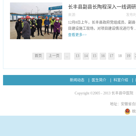
务人员使用中医药治疗常见病、多发病的
消毒、医疗废物收集、个人防护、疫情防控
长丰县副县长陶程深入一线调
力缓解群众看病难、看病贵等问题。县卫
保洁人员进行现场指导及培训。通过围绕
医药有着悠久的历史和广泛的群众基础，
来源:
发布时
目建设情况
人员对待日常工作中要不断加强学习，更
尤其是在基层有着相对稳定的医疗服务需
09
12月8日上午，长丰县政府党组成员、副
常识，不断提高自我的工作技能、服务水
方法，有效开展基层中医药预防保健、康
目建设施工现场，对项目建设情况进行专..
着医院各个病区及门诊的环境清扫和消毒
的诊疗服务，逐步建立起能够满足基层中
查看更多>>
播途径，控制医院感染起着不容忽视的作
伍。此次培训旨在贯彻落实国家“十四五'
训，使保洁员充分认识到环境清洁消毒对
求，聚焦基层群众看病就医、防病治病的
项督导检查。县卫健委党委书记、主任黄
高了保洁员的清洁消毒及职业防护的知识
挥中医药适宜技术在基层的独特优势和作
同检查。在施工现场，副县长陶程一行实
染风险、保障我院医疗安全起到了有力的
医药服务能力。
首页
上一页
...
13
14
15
16
17
18
19
情况及下一步施工计划，并就项目当前建
期间，陶程关切的询问目前尚有哪些困难
全，鼓励他们鼓足干劲，要一鼓作气保质
责人介绍了该项目的当前进度情况，并且
新闻动态
医生简介
科室介绍
主体封顶，力争在明年五月底前完成主楼
陶程指出，中医院新院区建设项目是我县
Copyright ©2005 - 2013 长丰县中医院
关注和期待的民生工程，事关老百姓的健
量和安全管理，逐项梳理待完成建设内容
地址：安徽省合
姓早日受益。施工、监理单位要始终把安
皖
工、文明施工，严格每一道工序、严把每
要积极主动关心工程、支持工程，提供优
设工程如期完工，让人民群众早日受益。
中国建筑第八工程局有限公司和深圳市建