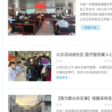
为进一步提高县域医疗
告工作水平, 5月15日
续教育培训班,各医疗机
公共卫生科科长王芳就《传
》、传染病疫情报告管
内容进行了培训，重点强
基层医疗机构作为传染
的重任。通过此次培训
义诊活动进社区 医疗服务暖人
预防工作提供了强力支
来源:
发布时
31
12月30日上午,由长丰县中医院、兴湖社区
兴湖社区举行，本次义诊活动旨在为社...
查看更多>>
区的居民提供社区医疗资源连接，让更多
务，并加强对自身健康状况的了解。市场
代本玲以及康复科、眼科、心电图室、体
【我为群众办实事】核酸采样
待每一位前来义诊的居民，细心倾听他们
来源:
发布时
压、血糖、眼科疾病筛查以及心电图检查
16
为进一步抓紧抓实疫情防控措施，积极落实